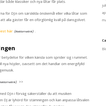
är både klassiker och nya låtar får plats.
ju
ap
na för DJ:n om särskilda önskemål eller vilka låtar som
tt alla gäster får en oförglömlig kväll på dansgolvet.
ma
fest här
.
Ca
ingen
Bl
r betydelse för vilken känsla som sprider sig i rummet.
ill nya höjder, oavsett om det handlar om energifylld
ngemusik.
>>
med DJ:n i förväg säkerställer du att musiken
n DJ är lyhörd för stämningen och kan anpassa låtvalen