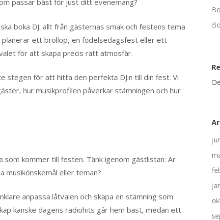
som passar bäst för just ditt evenemang?
Bo
Bo
u ska boka DJ: allt från gästernas smak och festens tema
 planerar ett bröllop, en födelsedagsfest eller ett
valet för att skapa precis rätt atmosfär.
R
 stegen för att hitta den perfekta DJ:n till din fest. Vi
De
gäster, hur musikprofilen påverkar stämningen och hur
Ar
ju
ma
lka som kommer till festen. Tänk igenom gästlistan: Är
fe
ilda musikönskemål eller teman?
ja
 enklare anpassa låtvalen och skapa en stämning som
ok
lskap kanske dagens radiohits går hem bäst, medan ett
se