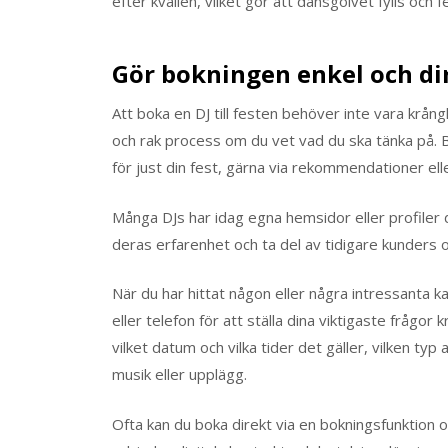
efter kvällen, vilket gör att dansgolvet fylls och
Gör bokningen enkel och di
Att boka en DJ till festen behöver inte vara krån
och rak process om du vet vad du ska tänka på. 
för just din fest, gärna via rekommendationer el
Många DJs har idag egna hemsidor eller profiler
deras erfarenhet och ta del av tidigare kunder
När du har hittat någon eller några intressanta k
eller telefon för att ställa dina viktigaste frågor 
vilket datum och vilka tider det gäller, vilken typ
musik eller upplägg.
Ofta kan du boka direkt via en bokningsfunktion 