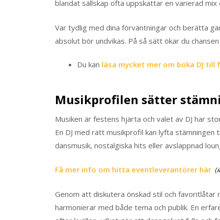
blandat sällskap ofta uppskattar en varierad mix d
Var tydlig med dina förväntningar och berätta gär
absolut bör undvikas. På så sätt ökar du chansen a
Du kan
läsa mycket mer om boka DJ till 
Musikprofilen sätter stämn
Musiken är festens hjärta och valet av DJ har sto
En DJ med rätt musikprofil kan lyfta stämningen t
dansmusik, nostalgiska hits eller avslappnad lou
Få mer info om hitta eventleverantörer här
Genom att diskutera önskad stil och favoritlåtar 
harmonierar med både tema och publik. En erfare