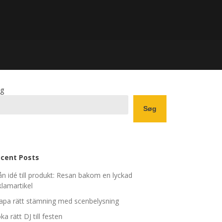
g
Søg
cent Posts
ån idé till produkt: Resan bakom en lyckad
klamartikel
apa rätt stämning med scenbelysning
ka rätt DJ till festen