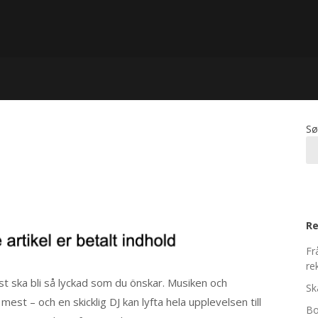
Sø
Re
Fr
re
est ska bli så lyckad som du önskar. Musiken och
Sk
st – och en skicklig DJ kan lyfta hela upplevelsen till
Bo