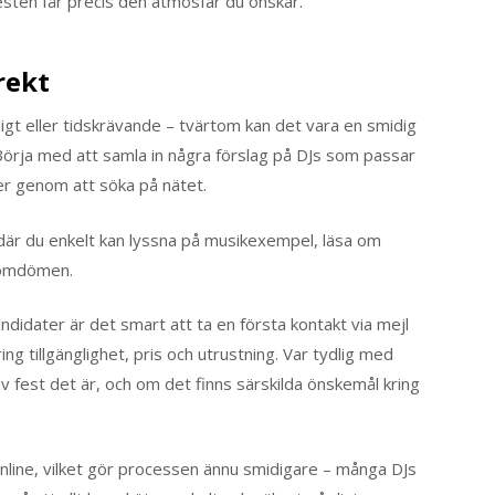
 festen får precis den atmosfär du önskar.
rekt
gligt eller tidskrävande – tvärtom kan det vara en smidig
Börja med att samla in några förslag på DJs som passar
ler genom att söka på nätet.
 där du enkelt kan lyssna på musikexempel, läsa om
s omdömen.
andidater är det smart att ta en första kontakt via mejl
kring tillgänglighet, pris och utrustning. Var tydlig med
 av fest det är, och om det finns särskilda önskemål kring
online, vilket gör processen ännu smidigare – många DJs