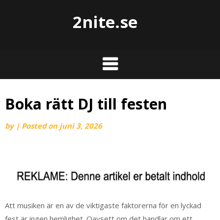
2nite.se
Boka rätt DJ till festen
by
|
Posted on
juni 3, 2026
Att musiken är en av de viktigaste faktorerna för en lyckad
fest är ingen hemlighet. Oavsett om det handlar om ett