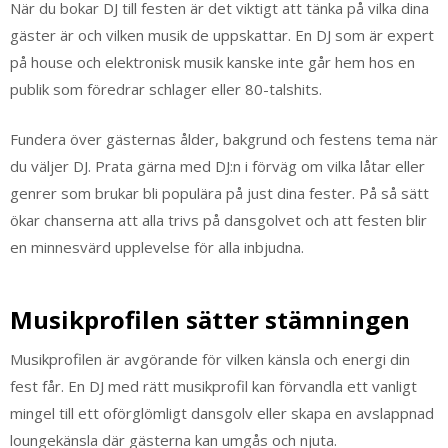
När du bokar DJ till festen är det viktigt att tänka på vilka dina
gäster är och vilken musik de uppskattar. En DJ som är expert
på house och elektronisk musik kanske inte går hem hos en
publik som föredrar schlager eller 80-talshits.
Fundera över gästernas ålder, bakgrund och festens tema när
du väljer DJ. Prata gärna med DJ:n i förväg om vilka låtar eller
genrer som brukar bli populära på just dina fester. På så sätt
ökar chanserna att alla trivs på dansgolvet och att festen blir
en minnesvärd upplevelse för alla inbjudna.
Musikprofilen sätter stämningen
Musikprofilen är avgörande för vilken känsla och energi din
fest får. En DJ med rätt musikprofil kan förvandla ett vanligt
mingel till ett oförglömligt dansgolv eller skapa en avslappnad
loungekänsla där gästerna kan umgås och njuta.