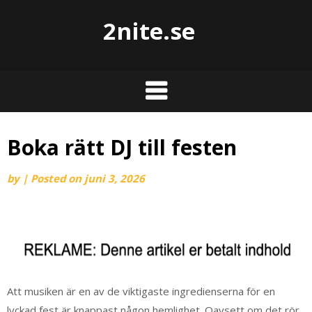
2nite.se
Boka rätt DJ till festen
by
|
Posted on
juni 3, 2026
Att musiken är en av de viktigaste ingredienserna för en
lyckad fest är knappast någon hemlighet. Oavsett om det rör