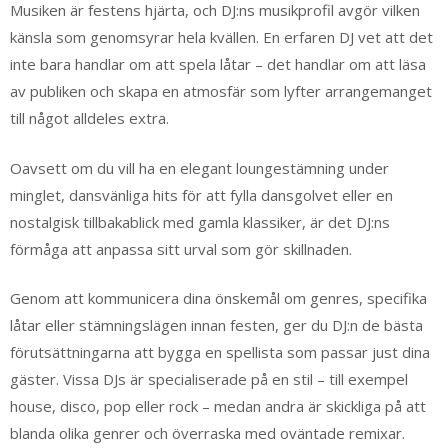
Musiken är festens hjärta, och DJ:ns musikprofil avgör vilken
känsla som genomsyrar hela kvällen. En erfaren DJ vet att det
inte bara handlar om att spela låtar – det handlar om att läsa
av publiken och skapa en atmosfär som lyfter arrangemanget
till något alldeles extra.
Oavsett om du vill ha en elegant loungestämning under
minglet, dansvänliga hits för att fylla dansgolvet eller en
nostalgisk tillbakablick med gamla klassiker, är det DJ:ns
förmåga att anpassa sitt urval som gör skillnaden.
Genom att kommunicera dina önskemål om genres, specifika
låtar eller stämningslägen innan festen, ger du DJ:n de bästa
förutsättningarna att bygga en spellista som passar just dina
gäster. Vissa DJs är specialiserade på en stil – till exempel
house, disco, pop eller rock – medan andra är skickliga på att
blanda olika genrer och överraska med oväntade remixar.