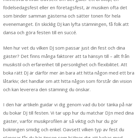
födelsedagsfest eller en företagsfest, är musiken ofta det
som binder samman gästerna och sätter tonen för hela
evenemanget. En skicklig DJ kan lyfta stämningen, få folk att
dansa och göra festen till en succé.
Men hur vet du vilken DJ som passar just din fest och dina
gäster? Det finns många faktorer att ta hänsyn till – allt från
musikstil och erfarenhet till personlighet och flexibilitet. Att
boka rätt DJ är därför mer än bara att hitta någon med ett bra
låtarkiv; det handlar om att hitta någon som förstår din vision
och kan leverera den stämning du önskar.
I den här artikeln guidar vi dig genom vad du bör tänka på när
du bokar DJ till festen. Vi tar upp hur du matchar DJ:n med dina
gäster, varför musikprofilen är så viktig och hur du gör
bokningen smidig och enkel. Oavsett vilken typ av fest du
planerar får du här tipsen som hjälper dig att lyckas med