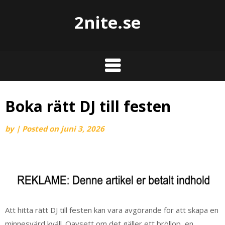
2nite.se
Boka rätt DJ till festen
by
|
Posted on
juni 3, 2026
Att hitta rätt DJ till festen kan vara avgörande för att skapa en
minnesvärd kväll. Oavsett om det gäller ett bröllop, en