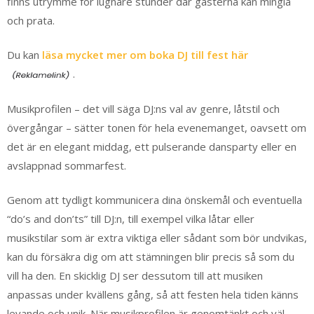
finns utrymme för lugnare stunder där gästerna kan mingla
och prata.
Du kan
läsa mycket mer om boka DJ till fest här
.
Musikprofilen – det vill säga DJ:ns val av genre, låtstil och
övergångar – sätter tonen för hela evenemanget, oavsett om
det är en elegant middag, ett pulserande dansparty eller en
avslappnad sommarfest.
Genom att tydligt kommunicera dina önskemål och eventuella
“do’s and don’ts” till DJ:n, till exempel vilka låtar eller
musikstilar som är extra viktiga eller sådant som bör undvikas,
kan du försäkra dig om att stämningen blir precis så som du
vill ha den. En skicklig DJ ser dessutom till att musiken
anpassas under kvällens gång, så att festen hela tiden känns
levande och unik. När musikprofilen är genomtänkt och väl