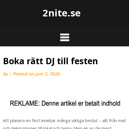
2nite.se
Boka rätt DJ till festen
by
|
Posted on
juni 3, 2026
Att planera en fest innebär många viktiga beslut – allt från mat
och dekorationer till lokal och tema. Men en av de mest