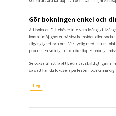
ser till att alla får uppleva den stämning ni vill ska
Gör bokningen enkel och di
Att boka en DJ behöver inte vara krångligt. Många
kontaktmöjligheter på sina hemsidor eller sociala
tillgänglighet och pris. Var tydlig med datum, pla
processen smidigare och du slipper onödiga mis
Se också till att få allt bekräftat skriftligt, gärna
så sätt kan du fokusera på festen, och känna dig
Blog