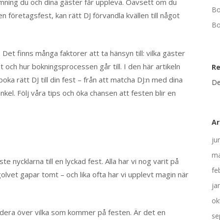
ämning du och dina gäster får uppleva. Oavsett om du
Bo
n företagsfest, kan rätt DJ förvandla kvällen till något
Bo
Det finns många faktorer att ta hänsyn till: vilka gäster
et och hur bokningsprocessen går till. I den här artikeln
R
oka rätt DJ till din fest – från att matcha DJ:n med dina
De
kel. Följ våra tips och öka chansen att festen blir en
Ar
ju
ma
 nycklarna till en lyckad fest. Alla har vi nog varit på
fe
sgolvet gapar tomt – och lika ofta har vi upplevt magin när
ja
ok
 fundera över vilka som kommer på festen. Är det en
se