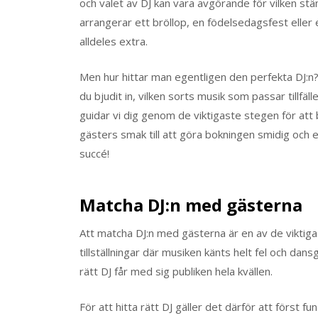
och valet av DJ kan vara avgörande för vilken st
arrangerar ett bröllop, en födelsedagsfest eller e
alldeles extra.
Men hur hittar man egentligen den perfekta DJ:n? 
du bjudit in, vilken sorts musik som passar tillfäll
guidar vi dig genom de viktigaste stegen för att b
gästers smak till att göra bokningen smidig och en
succé!
Matcha DJ:n med gästerna
Att matcha DJ:n med gästerna är en av de viktigaste
tillställningar där musiken känts helt fel och dan
rätt DJ får med sig publiken hela kvällen.
För att hitta rätt DJ gäller det därför att först