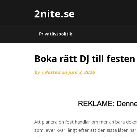
2nite.se
Privatlivspolitik
Boka rätt DJ till festen
by
|
Posted on
juni 3, 2026
Att planera en fest handlar om mer än bara deko
som lever kvar långt efter att den sista låten har