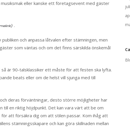
 musiksmak eller kanske ett företagsevent med gäster
ju
ap
ma
.
 av publiken och anpassa låtvalen efter stämningen, men
av gäster som väntas och om det finns särskilda önskemål
Ca
Bl
 så är 90-talsklassiker ett måste för att festen ska lyfta.
de beats eller om de helst vill sjunga med till
r och deras förväntningar, desto större möjligheter har
 till en riktig höjdpunkt. Det kan vara värt att be om
n för att försäkra dig om att stilen passar. Kom ihåg att
vällens stämningsskapare och kan göra skillnaden mellan