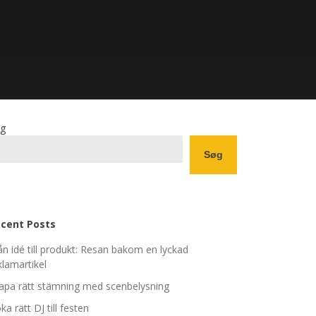
g
Søg
cent Posts
ån idé till produkt: Resan bakom en lyckad
klamartikel
apa rätt stämning med scenbelysning
ka rätt DJ till festen