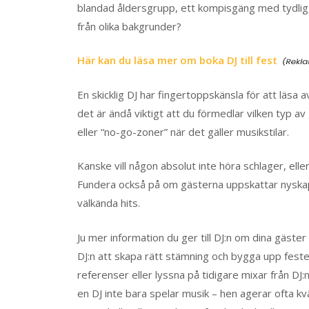
blandad åldersgrupp, ett kompisgäng med tydlig
från olika bakgrunder?
Här kan du läsa mer om boka DJ till fest
En skicklig DJ har fingertoppskänsla för att läsa
det är ändå viktigt att du förmedlar vilken typ 
eller “no-go-zoner” när det gäller musikstilar.
Kanske vill någon absolut inte höra schlager, eller
Fundera också på om gästerna uppskattar nyskapan
välkända hits.
Ju mer information du ger till DJ:n om dina gäste
DJ:n att skapa rätt stämning och bygga upp festen
referenser eller lyssna på tidigare mixar från DJ:
en DJ inte bara spelar musik – hen agerar ofta k