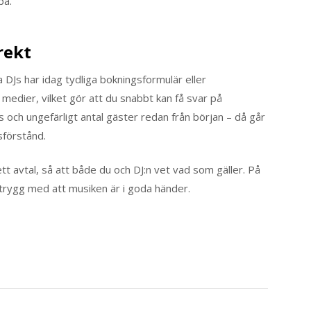
pa.
rekt
 DJs har idag tydliga bokningsformulär eller
 medier, vilket gör att du snabbt kan få svar på
ts och ungefärligt antal gäster redan från början – då går
sförstånd.
 i ett avtal, så att både du och DJ:n vet vad som gäller. På
 trygg med att musiken är i goda händer.