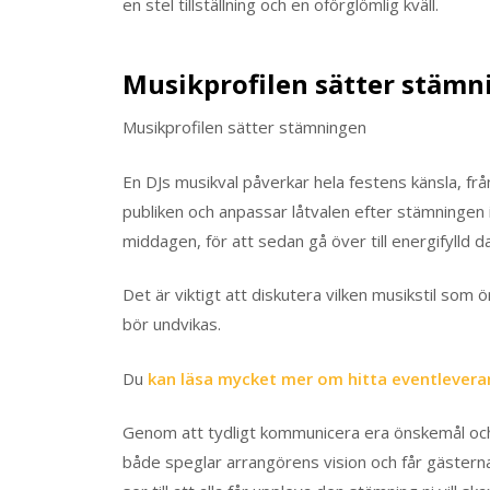
en stel tillställning och en oförglömlig kväll.
Musikprofilen sätter stämn
Musikprofilen sätter stämningen
En DJs musikval påverkar hela festens känsla, från 
publiken och anpassar låtvalen efter stämningen
middagen, för att sedan gå över till energifylld da
Det är viktigt att diskutera vilken musikstil som 
bör undvikas.
Du
kan läsa mycket mer om hitta eventlevera
Genom att tydligt kommunicera era önskemål och
både speglar arrangörens vision och får gästerna