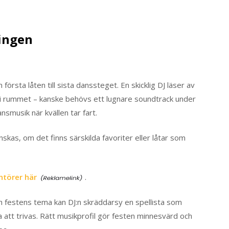
ingen
första låten till sista danssteget. En skicklig DJ läser av
 i rummet – kanske behövs ett lugnare soundtrack under
nsmusik när kvällen tar fart.
önskas, om det finns särskilda favoriter eller låtar som
ntörer här
.
 festens tema kan DJ:n skräddarsy en spellista som
 att trivas. Rätt musikprofil gör festen minnesvärd och