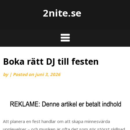
2nite.se
Boka rätt DJ till festen
by
|
Posted on
juni 3, 2026
Att planera en fest handlar om att skapa minnesvärda
upplevelser – och musiken är ofta det som gör störst skillnad.