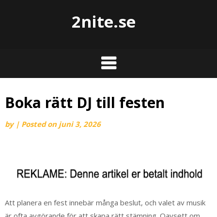
2nite.se
Boka rätt DJ till festen
by
|
Posted on
juni 3, 2026
Att planera en fest innebär många beslut, och valet av musik
är ofta avgörande för att skapa rätt stämning. Oavsett om