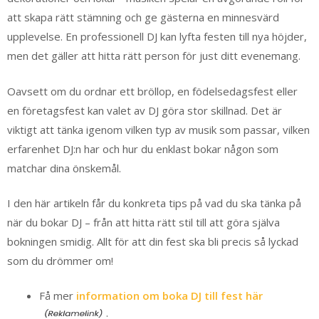
att skapa rätt stämning och ge gästerna en minnesvärd
upplevelse. En professionell DJ kan lyfta festen till nya höjder,
men det gäller att hitta rätt person för just ditt evenemang.
Oavsett om du ordnar ett bröllop, en födelsedagsfest eller
en företagsfest kan valet av DJ göra stor skillnad. Det är
viktigt att tänka igenom vilken typ av musik som passar, vilken
erfarenhet DJ:n har och hur du enklast bokar någon som
matchar dina önskemål.
I den här artikeln får du konkreta tips på vad du ska tänka på
när du bokar DJ – från att hitta rätt stil till att göra själva
bokningen smidig. Allt för att din fest ska bli precis så lyckad
som du drömmer om!
Få mer
information om boka DJ till fest här
.