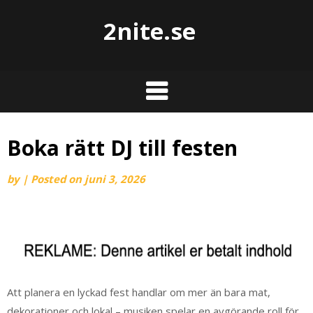
2nite.se
Boka rätt DJ till festen
by
|
Posted on
juni 3, 2026
Att planera en lyckad fest handlar om mer än bara mat,
dekorationer och lokal – musiken spelar en avgörande roll för