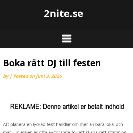
2nite.se
Boka rätt DJ till festen
by
|
Posted on
juni 3, 2026
Att planera en lyckad fest handlar om mer än bara lokal och
mat – musiken är ofta avgörande för att skapa rätt stämning