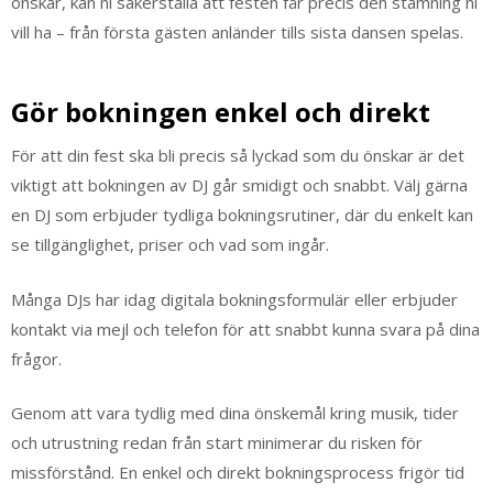
önskar, kan ni säkerställa att festen får precis den stämning ni
vill ha – från första gästen anländer tills sista dansen spelas.
Gör bokningen enkel och direkt
För att din fest ska bli precis så lyckad som du önskar är det
viktigt att bokningen av DJ går smidigt och snabbt. Välj gärna
en DJ som erbjuder tydliga bokningsrutiner, där du enkelt kan
se tillgänglighet, priser och vad som ingår.
Många DJs har idag digitala bokningsformulär eller erbjuder
kontakt via mejl och telefon för att snabbt kunna svara på dina
frågor.
Genom att vara tydlig med dina önskemål kring musik, tider
och utrustning redan från start minimerar du risken för
missförstånd. En enkel och direkt bokningsprocess frigör tid