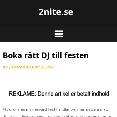
2nite.se
Boka rätt DJ till festen
by
|
Posted on
juni 3, 2026
Att ordna en minnesvärd fest handlar om mer än bara mat,
dryck och dekorationer – musiken sätter ofta pricken över i:et.