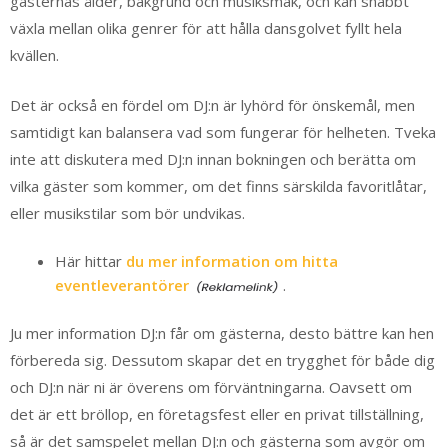
gästernas ålder, bakgrund och musiksmak, och kan snabbt
växla mellan olika genrer för att hålla dansgolvet fyllt hela
kvällen.
Det är också en fördel om DJ:n är lyhörd för önskemål, men
samtidigt kan balansera vad som fungerar för helheten. Tveka
inte att diskutera med DJ:n innan bokningen och berätta om
vilka gäster som kommer, om det finns särskilda favoritlåtar,
eller musikstilar som bör undvikas.
Här hittar
du mer information om hitta
eventleverantörer
.
Ju mer information DJ:n får om gästerna, desto bättre kan hen
förbereda sig. Dessutom skapar det en trygghet för både dig
och DJ:n när ni är överens om förväntningarna. Oavsett om
det är ett bröllop, en företagsfest eller en privat tillställning,
så är det samspelet mellan DJ:n och gästerna som avgör om