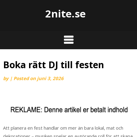
2nite.se
Boka rätt DJ till festen
by
|
Posted on
juni 3, 2026
Att planera en fest handlar om mer än bara lokal, mat och
dekorationer – musiken spelar en avgörande roll för att skapa