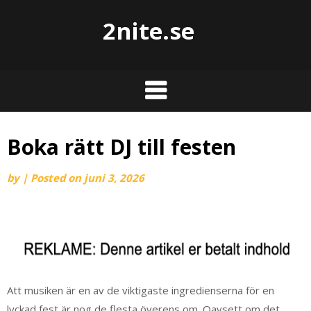
2nite.se
Boka rätt DJ till festen
by
|
Posted on
juni 3, 2026
Att musiken är en av de viktigaste ingredienserna för en
lyckad fest är nog de flesta överens om. Oavsett om det