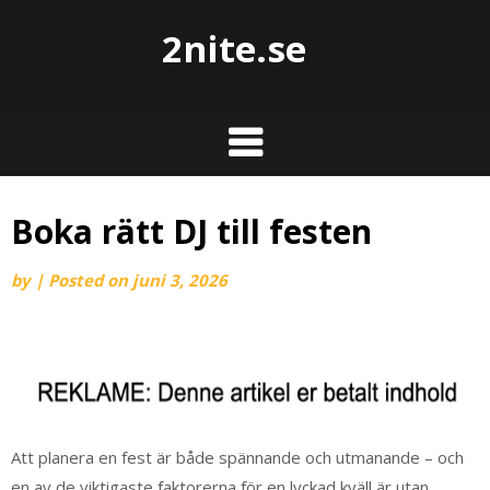
2nite.se
Boka rätt DJ till festen
by
|
Posted on
juni 3, 2026
Att planera en fest är både spännande och utmanande – och
en av de viktigaste faktorerna för en lyckad kväll är utan