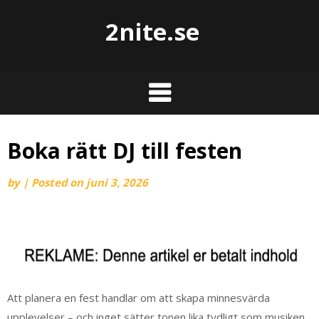
2nite.se
Boka rätt DJ till festen
by
|
Posted on
juni 3, 2026
Att planera en fest handlar om att skapa minnesvärda
upplevelser – och inget sätter tonen lika tydligt som musiken.