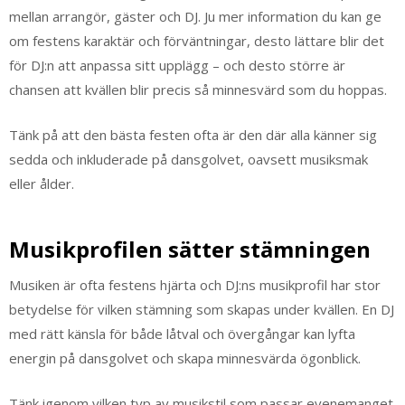
mellan arrangör, gäster och DJ. Ju mer information du kan ge
om festens karaktär och förväntningar, desto lättare blir det
för DJ:n att anpassa sitt upplägg – och desto större är
chansen att kvällen blir precis så minnesvärd som du hoppas.
Tänk på att den bästa festen ofta är den där alla känner sig
sedda och inkluderade på dansgolvet, oavsett musiksmak
eller ålder.
Musikprofilen sätter stämningen
Musiken är ofta festens hjärta och DJ:ns musikprofil har stor
betydelse för vilken stämning som skapas under kvällen. En DJ
med rätt känsla för både låtval och övergångar kan lyfta
energin på dansgolvet och skapa minnesvärda ögonblick.
Tänk igenom vilken typ av musikstil som passar evenemanget