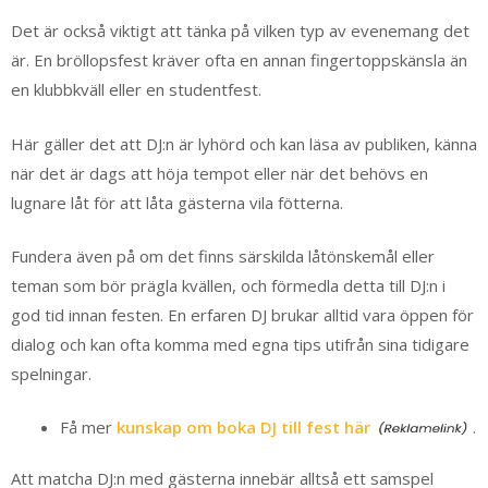
Det är också viktigt att tänka på vilken typ av evenemang det
är. En bröllopsfest kräver ofta en annan fingertoppskänsla än
en klubbkväll eller en studentfest.
Här gäller det att DJ:n är lyhörd och kan läsa av publiken, känna
när det är dags att höja tempot eller när det behövs en
lugnare låt för att låta gästerna vila fötterna.
Fundera även på om det finns särskilda låtönskemål eller
teman som bör prägla kvällen, och förmedla detta till DJ:n i
god tid innan festen. En erfaren DJ brukar alltid vara öppen för
dialog och kan ofta komma med egna tips utifrån sina tidigare
spelningar.
Få mer
kunskap om boka DJ till fest här
.
Att matcha DJ:n med gästerna innebär alltså ett samspel