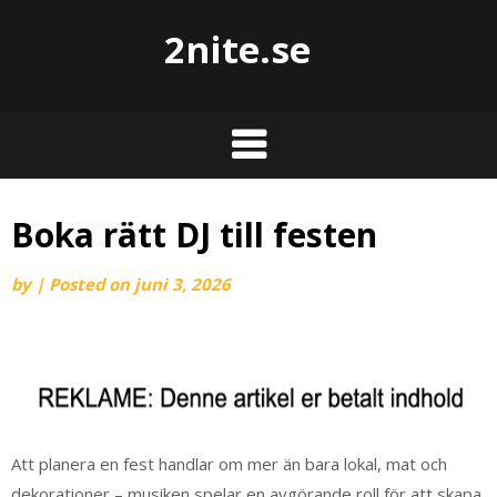
2nite.se
Boka rätt DJ till festen
by
|
Posted on
juni 3, 2026
Att planera en fest handlar om mer än bara lokal, mat och
dekorationer – musiken spelar en avgörande roll för att skapa