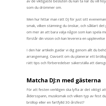
av de viktigaste besluten du kan ta när du vill höja
som du drömmer om.
Men hur hittar man rätt DJ för just sitt evenema
smak, vilken stämning du önskar, och såklart det p
om mer än att bara välja någon som kan spela mu
förstår din vision och kan leverera en upplevelse
I den här artikeln guidar vi dig genom allt du behö
arrangemang. Oavsett om du planerar ett bröllop
rätt tips och förberedelser säkerställa att dansgo
Matcha DJ:n med gästerna
För att festen verkligen ska lyfta är det viktigt
åldersspann, musiksmak och vilken typ av fest d
bröllop eller en fartfylld 30-årsfest?