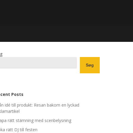
g
Søg
cent Posts
ån idé till produkt: Resan bakom en lyckad
klamartikel
apa rätt stämning med scenbelysning
ka rätt DJ till festen