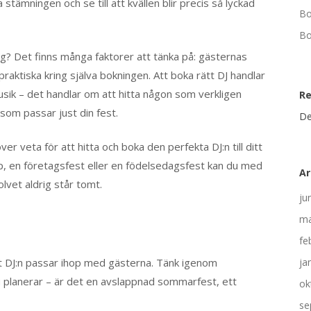
 stämningen och se till att kvällen blir precis så lyckad
Bo
Bo
ng? Det finns många faktorer att tänka på: gästernas
raktiska kring själva bokningen. Att boka rätt DJ handlar
sik – det handlar om att hitta någon som verkligen
R
 som passar just din fest.
De
ver veta för att hitta och boka den perfekta DJ:n till ditt
, en företagsfest eller en födelsedagsfest kan du med
Ar
lvet aldrig står tomt.
ju
ma
fe
 att DJ:n passar ihop med gästerna. Tänk igenom
ja
u planerar – är det en avslappnad sommarfest, ett
ok
se