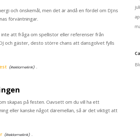
ju
 energi och önskemål, men det är ändå en fördel om DJ:ns
ap
as förväntningar.
ma
inte att fråga om spellistor eller referenser från
J och gäster, desto större chans att dansgolvet fylls
Ca
Bl
fest
.
ingen
om skapas på festen. Oavsett om du vill ha ett
g eller kanske något däremellan, så är det viktigt att
r
.