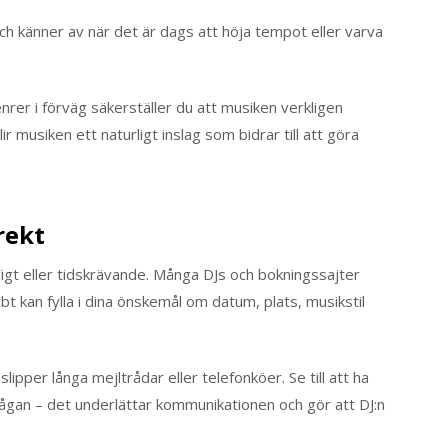
ch känner av när det är dags att höja tempot eller varva
rer i förväg säkerställer du att musiken verkligen
 musiken ett naturligt inslag som bidrar till att göra
rekt
gligt eller tidskrävande. Många DJs och bokningssajter
t kan fylla i dina önskemål om datum, plats, musikstil
lipper långa mejltrådar eller telefonköer. Se till att ha
örfrågan – det underlättar kommunikationen och gör att DJ:n