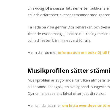
En skicklig DJ anpassar låtvalen efter publikens
stil och erfarenhet överensstämmer med gästern
Ta reda på vilka genrer DJ:n behärskar, och tveka 
liknande evenemang. Ju bättre matchning mellan D
och att festen blir minnesvärd för alla.
Här hittar du mer
information om boka DJ till 
Musikprofilen sätter stämn
Musikprofilen är avgörande för vilken atmosfär s
pulserande dansgolv, en avslappnad loungestämnin
DJ:n kan anpassa sitt låtval efter just din vision.
Här kan du läsa mer
om hitta eventleverantöre