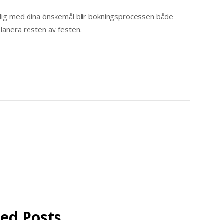
dlig med dina önskemål blir bokningsprocessen både
planera resten av festen.
ted Posts