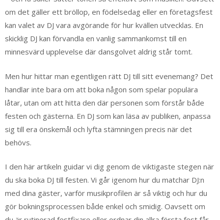
om det gäller ett bröllop, en födelsedag eller en företagsfest
kan valet av DJ vara avgörande för hur kvällen utvecklas. En
skicklig DJ kan förvandla en vanlig sammankomst till en
minnesvärd upplevelse där dansgolvet aldrig står tomt.
Men hur hittar man egentligen rätt DJ till sitt evenemang? Det
handlar inte bara om att boka någon som spelar populära
låtar, utan om att hitta den där personen som förstår både
festen och gästerna. En DJ som kan läsa av publiken, anpassa
sig till era önskemål och lyfta stämningen precis när det
behövs.
I den här artikeln guidar vi dig genom de viktigaste stegen när
du ska boka DJ till festen. Vi går igenom hur du matchar DJ:n
med dina gäster, varför musikprofilen är så viktig och hur du
gör bokningsprocessen både enkel och smidig. Oavsett om
du är rutinerad festfixare eller ordnar din allra första fest får