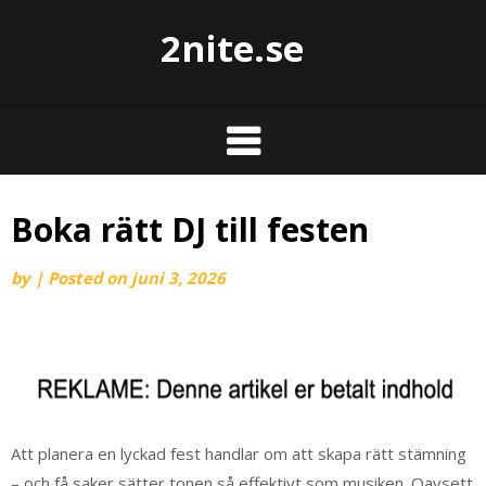
2nite.se
Boka rätt DJ till festen
by
|
Posted on
juni 3, 2026
Att planera en lyckad fest handlar om att skapa rätt stämning
– och få saker sätter tonen så effektivt som musiken. Oavsett