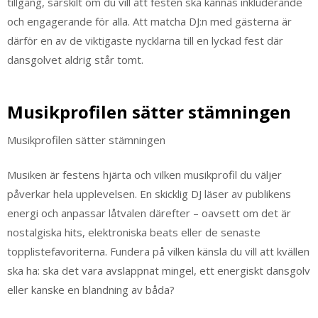
tillgång, särskilt om du vill att festen ska kännas inkluderande
och engagerande för alla. Att matcha DJ:n med gästerna är
därför en av de viktigaste nycklarna till en lyckad fest där
dansgolvet aldrig står tomt.
Musikprofilen sätter stämningen
Musikprofilen sätter stämningen
Musiken är festens hjärta och vilken musikprofil du väljer
påverkar hela upplevelsen. En skicklig DJ läser av publikens
energi och anpassar låtvalen därefter – oavsett om det är
nostalgiska hits, elektroniska beats eller de senaste
topplistefavoriterna. Fundera på vilken känsla du vill att kvällen
ska ha: ska det vara avslappnat mingel, ett energiskt dansgolv
eller kanske en blandning av båda?