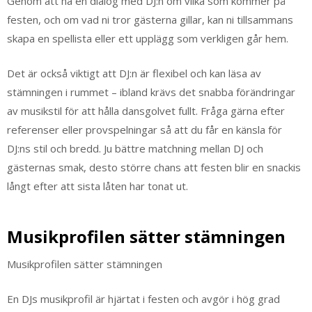
Genom att ha en dialog med DJ:n om vilka som kommer på
festen, och om vad ni tror gästerna gillar, kan ni tillsammans
skapa en spellista eller ett upplägg som verkligen går hem.
Det är också viktigt att DJ:n är flexibel och kan läsa av
stämningen i rummet – ibland krävs det snabba förändringar
av musikstil för att hålla dansgolvet fullt. Fråga gärna efter
referenser eller provspelningar så att du får en känsla för
DJ:ns stil och bredd. Ju bättre matchning mellan DJ och
gästernas smak, desto större chans att festen blir en snackis
långt efter att sista låten har tonat ut.
Musikprofilen sätter stämningen
Musikprofilen sätter stämningen
En DJs musikprofil är hjärtat i festen och avgör i hög grad