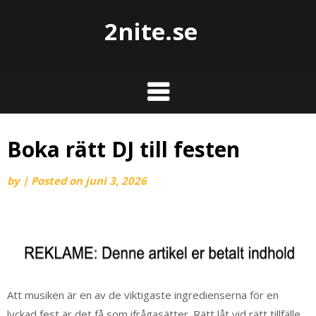
2nite.se
Boka rätt DJ till festen
by
|
Posted on
juni 3, 2026
Att musiken är en av de viktigaste ingredienserna för en
lyckad fest är det få som ifrågasätter. Rätt låt vid rätt tillfälle