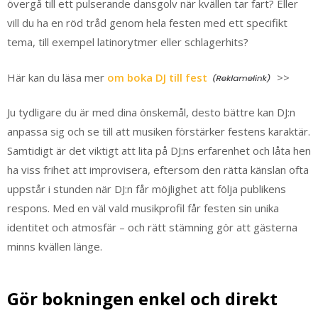
övergå till ett pulserande dansgolv när kvällen tar fart? Eller
vill du ha en röd tråd genom hela festen med ett specifikt
tema, till exempel latinorytmer eller schlagerhits?
Här kan du läsa mer
om boka DJ till fest
>>
Ju tydligare du är med dina önskemål, desto bättre kan DJ:n
anpassa sig och se till att musiken förstärker festens karaktär.
Samtidigt är det viktigt att lita på DJ:ns erfarenhet och låta hen
ha viss frihet att improvisera, eftersom den rätta känslan ofta
uppstår i stunden när DJ:n får möjlighet att följa publikens
respons. Med en väl vald musikprofil får festen sin unika
identitet och atmosfär – och rätt stämning gör att gästerna
minns kvällen länge.
Gör bokningen enkel och direkt