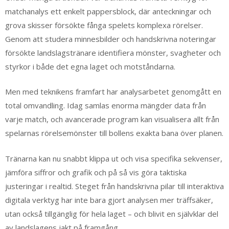
matchanalys ett enkelt pappersblock, där anteckningar och
grova skisser försökte fånga spelets komplexa rörelser.
Genom att studera minnesbilder och handskrivna noteringar
försökte landslagstränare identifiera mönster, svagheter och
styrkor i både det egna laget och motståndarna.
Men med teknikens framfart har analysarbetet genomgått en
total omvandling. Idag samlas enorma mängder data från
varje match, och avancerade program kan visualisera allt från
spelarnas rörelsemönster till bollens exakta bana över planen.
Tränarna kan nu snabbt klippa ut och visa specifika sekvenser,
jämföra siffror och grafik och på så vis göra taktiska
justeringar i realtid. Steget från handskrivna pilar till interaktiva
digitala verktyg har inte bara gjort analysen mer träffsäker,
utan också tillgänglig för hela laget – och blivit en självklar del
av landslagens jakt på framgång.