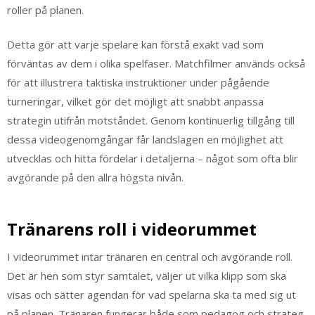
roller på planen.
Detta gör att varje spelare kan förstå exakt vad som
förväntas av dem i olika spelfaser. Matchfilmer används också
för att illustrera taktiska instruktioner under pågående
turneringar, vilket gör det möjligt att snabbt anpassa
strategin utifrån motståndet. Genom kontinuerlig tillgång till
dessa videogenomgångar får landslagen en möjlighet att
utvecklas och hitta fördelar i detaljerna – något som ofta blir
avgörande på den allra högsta nivån.
Tränarens roll i videorummet
I videorummet intar tränaren en central och avgörande roll.
Det är hen som styr samtalet, väljer ut vilka klipp som ska
visas och sätter agendan för vad spelarna ska ta med sig ut
på planen. Tränaren fungerar både som pedagog och strateg,