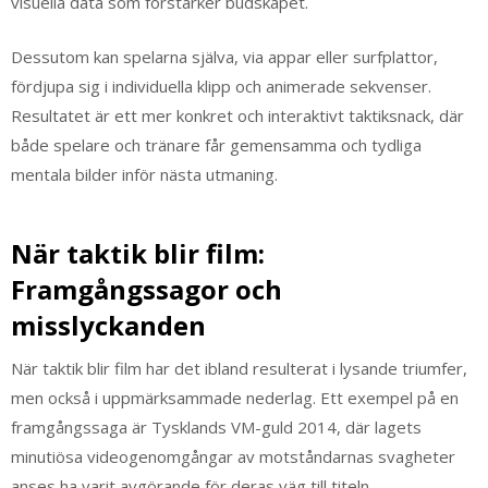
visuella data som förstärker budskapet.
Dessutom kan spelarna själva, via appar eller surfplattor,
fördjupa sig i individuella klipp och animerade sekvenser.
Resultatet är ett mer konkret och interaktivt taktiksnack, där
både spelare och tränare får gemensamma och tydliga
mentala bilder inför nästa utmaning.
När taktik blir film:
Framgångssagor och
misslyckanden
När taktik blir film har det ibland resulterat i lysande triumfer,
men också i uppmärksammade nederlag. Ett exempel på en
framgångssaga är Tysklands VM-guld 2014, där lagets
minutiösa videogenomgångar av motståndarnas svagheter
anses ha varit avgörande för deras väg till titeln.