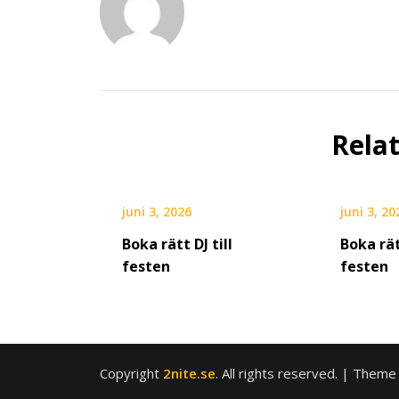
Rela
juni 3, 2026
juni 3, 20
Boka rätt DJ till
Boka rät
festen
festen
Copyright
2nite.se
. All rights reserved.
| Theme