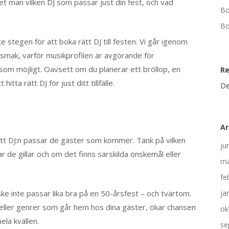
et man vilken DJ som passar just din fest, och vad
Bo
Bo
e stegen för att boka rätt DJ till festen. Vi går igenom
s smak, varför musikprofilen är avgörande för
som möjligt. Oavsett om du planerar ett bröllop, en
R
itta rätt DJ för just ditt tillfälle.
De
Ar
gt att DJ:n passar de gäster som kommer. Tänk på vilken
ju
ar de gillar och om det finns särskilda önskemål eller
ma
fe
ke inte passar lika bra på en 50-årsfest – och tvärtom.
ja
 eller genrer som går hem hos dina gäster, ökar chansen
ok
ela kvällen.
se