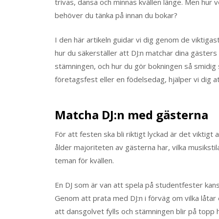
trivas, dansa och minnas kvällen länge. Men hur v
behöver du tänka på innan du bokar?
I den här artikeln guidar vi dig genom de viktigast
hur du säkerställer att DJ:n matchar dina gäster
stämningen, och hur du gör bokningen så smidig 
företagsfest eller en födelsedag, hjälper vi dig att h
Matcha DJ:n med gästerna
För att festen ska bli riktigt lyckad är det vikti
ålder majoriteten av gästerna har, vilka musikstil
teman för kvällen.
En DJ som är van att spela på studentfester kans
Genom att prata med DJ:n i förväg om vilka låtar
att dansgolvet fylls och stämningen blir på topp h