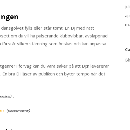
ju
ingen
ap
ma
 dansgolvet fylls eller står tomt. En DJ med rätt
oavsett om du vill ha pulserande klubbvibbar, avslappnad
DJ:n förstår vilken stämning som önskas och kan anpassa
Ca
Bl
genrer i förväg kan du vara säker på att DJ:n levererar
. En bra DJ läser av publiken och byter tempo när det
.
er
.