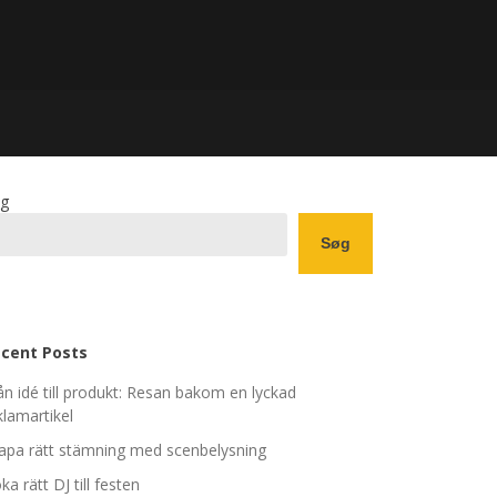
g
Søg
cent Posts
ån idé till produkt: Resan bakom en lyckad
klamartikel
apa rätt stämning med scenbelysning
ka rätt DJ till festen