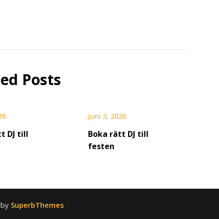
ted Posts
26
juni 3, 2026
t DJ till
Boka rätt DJ till
festen
 by
SuperbThemes