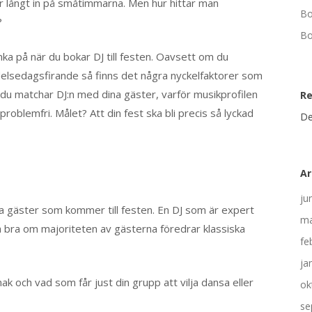
ar långt in på småtimmarna. Men hur hittar man
Bo
?
Bo
nka på när du bokar DJ till festen. Oavsett om du
ödelsedagsfirande så finns det några nyckelfaktorer som
ur du matchar DJ:n med dina gäster, varför musikprofilen
R
problemfri. Målet? Att din fest ska bli precis så lyckad
De
Ar
ju
lka gäster som kommer till festen. En DJ som är expert
ma
a bra om majoriteten av gästerna föredrar klassiska
fe
ja
k och vad som får just din grupp att vilja dansa eller
ok
se