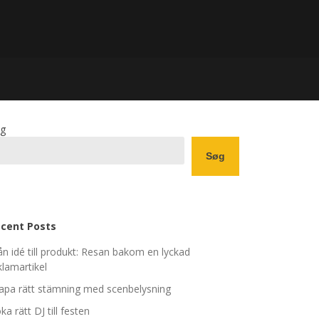
g
Søg
cent Posts
ån idé till produkt: Resan bakom en lyckad
klamartikel
apa rätt stämning med scenbelysning
ka rätt DJ till festen