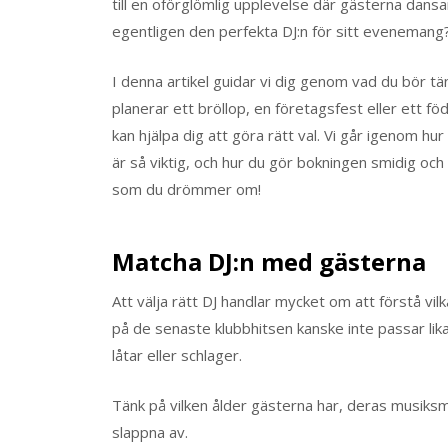
till en oförglömlig upplevelse där gästerna dans
egentligen den perfekta DJ:n för sitt evenemang
I denna artikel guidar vi dig genom vad du bör tä
planerar ett bröllop, en företagsfest eller ett f
kan hjälpa dig att göra rätt val. Vi går igenom h
är så viktig, och hur du gör bokningen smidig och 
som du drömmer om!
Matcha DJ:n med gästerna
Att välja rätt DJ handlar mycket om att förstå vi
på de senaste klubbhitsen kanske inte passar lik
låtar eller schlager.
Tänk på vilken ålder gästerna har, deras musiksma
slappna av.