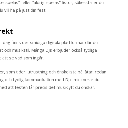
-spelas”- eller “aldrig-spelas”-listor, säkerställer du
vill ha på just din fest.
rekt
. Idag finns det smidiga digitala plattformar där du
het och musikstil. Många DJs erbjuder också tydliga
tt att se vad som ingår.
ljer, som tider, utrustning och önskelista på låtar, redan
alog och tydlig kommunikation med DJ:n minimerar du
ed att festen får precis det musiklyft du önskar.