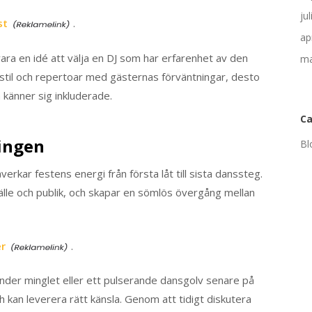
ju
st
.
ap
ara en idé att välja en DJ som har erfarenhet av den
ma
stil och repertoar med gästernas förväntningar, desto
a känner sig inkluderade.
Ca
ingen
Bl
verkar festens energi från första låt till sista danssteg.
lfälle och publik, och skapar en sömlös övergång mellan
er
.
nder minglet eller ett pulserande dansgolv senare på
och kan leverera rätt känsla. Genom att tidigt diskutera