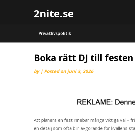
2nite.se
Privatlivspolitik
Boka rätt DJ till festen
by
|
Posted on
juni 3, 2026
Att planera en fest innebär många viktiga val – f
en detalj som ofta blir avgörande för kvällens stä