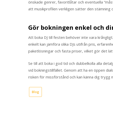
önskade genrer, favoritlåtar och eventuella “måste
att musikprofilen verkligen sätter den stämning du 
Gör bokningen enkel och di
Att boka DJ till festen behöver inte vara krångligt
enkelt kan jämföra olika DJs utifrån pris, erfaren
paketlösningar och fasta priser, vilket gör det lä
Se till att boka i god tid och dubbelkolla alla deta
vid bokningstillfället. Genom att ha en öppen di
risken för missförstånd och kan känna dig trygg m
Blog