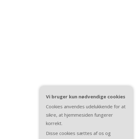
Vi bruger kun nødvendige cookies
Cookies anvendes udelukkende for at
sikre, at hjemmesiden fungerer
korrekt.
Disse cookies sættes af os og