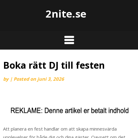
2nite.se
Boka rätt DJ till festen
by
|
Posted on
juni 3, 2026
Att planera en fest handlar om att skapa minnesvärda
upplevelser för både dig och dina gäster. Oavsett om det