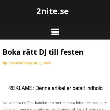
2nite.se
Boka rätt DJ till festen
by
|
Posted on
juni 3, 2026
Att planera en fest handlar om mer än bara lokal, dekorationer
och mat – musiken spelar en avgörande roll för att skapa den