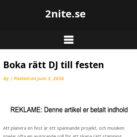
2nite.se
Boka rätt DJ till festen
by
|
Posted on
juni 3, 2026
Att planera en fest är ett spännande projekt, och musiken
spelar ofta en avgörande roll för att skapa rätt stämning.