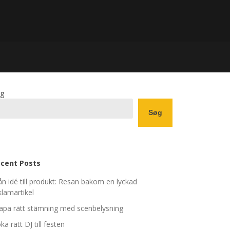
g
Søg
cent Posts
ån idé till produkt: Resan bakom en lyckad
klamartikel
apa rätt stämning med scenbelysning
ka rätt DJ till festen