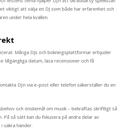
h festens tema hjälper DJ:n att skräddarsy spellistan
et viktigt att välja en DJ som både har erfarenhet och
ären under hela kvällen.
rekt
plicerat. Många DJs och bokningsplattformar erbjuder
se tillgängliga datum, läsa recensioner och få
ntakta DJ:n via e-post eller telefon säkerställer du en
ingsbehov och önskemål om musik – bekräftas skriftligt så
n. På så sätt kan du fokusera på andra delar av
 i säkra händer.