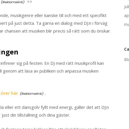
>>
ju
nde, musikgenre eller kanske till och med ett specifikt
ap
pert på just detta. Ta gärna en dialog med DJ:n i förväg
ma
 chansen att musiken blir precis så rätt som du önskar.
Ca
ingen
Bl
infinner sig på festen. En DJ med rätt musikprofil kan
väll genom att läsa av publiken och anpassa musiken
törer här
.
eller ett dansgolv fyllt med energi, gäller det att DJ:n
ust din tillställning och dina gäster.