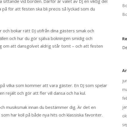
 sittande vid borden. Därför är valet av DJ en viktig del
Bo
a på för att festen ska bli precis så lyckad som du
Bo
ar och bokar rätt DJ utifrån dina gästers smak och
ällen och hur du gör själva bokningen smidig och
R
ig om att dansgolvet aldrig står tomt – och att festen
De
Ar
ju
nka på vilka som kommer att vara gäster. En DJ som spelar
ma
n rejält och gör att fler vill dansa och ha kul.
fe
 och musiksmak innan du bestämmer dig. Är det en
ja
som har koll på både nya hits och klassiska favoriter.
ok
se