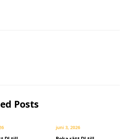
ted Posts
26
juni 3, 2026
t DJ till
Boka rätt DJ till