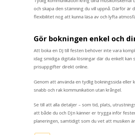
Tydlig kommunikation kring dina musikönskemål oc
och skapa den stämning du vill uppnå. Därför är d
flexibilitet nog att kunna läsa av och lyfta atmosf
Gör bokningen enkel och di
Att boka en DJ till festen behöver inte vara kom
idag smidiga digitala lösningar där du enkelt kan 
prisuppgifter direkt online.
Genom att använda en tydlig bokningssida eller ko
snabb och rak kommunikation utan krångel.
Se till att alla detaljer – som tid, plats, utrustn
att både du och DJ:n känner er trygga inför feste
planeringen, samtidigt som du vet att musiken är