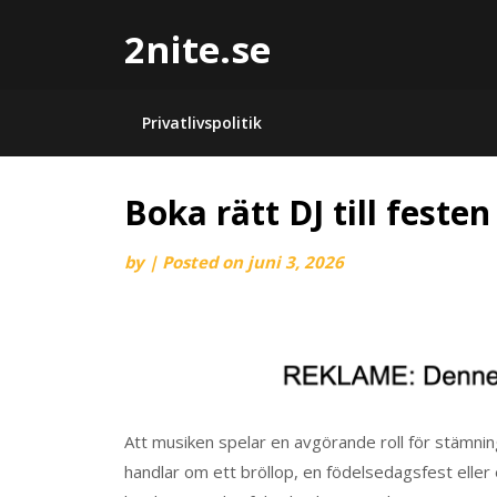
2nite.se
Privatlivspolitik
Boka rätt DJ till festen
by
|
Posted on
juni 3, 2026
Att musiken spelar en avgörande roll för stämni
handlar om ett bröllop, en födelsedagsfest eller 