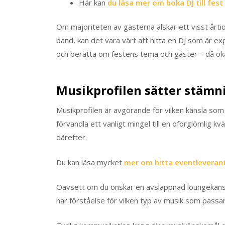
Här kan
du läsa mer om boka DJ till fest
Om majoriteten av gästerna älskar ett visst årtio
band, kan det vara värt att hitta en DJ som är ex
och berätta om festens tema och gäster – då ökar
Musikprofilen sätter stämn
Musikprofilen är avgörande för vilken känsla som 
förvandla ett vanligt mingel till en oförglömlig k
därefter.
Du kan läsa mycket
mer om hitta eventleveran
Oavsett om du önskar en avslappnad loungekänsla 
har förståelse för vilken typ av musik som passar j