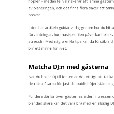
höjder – medan fel val riskerar att lämna gästerna
av planeringen, och det finns flera saker att tänk
önskar.
I den här artikeln guidar vi dig genom hur du hitt
förväntningar, hur musikprofilen påverkar hela kv
stressfri. Med några enkla tips kan du försäkra d
blir ett minne för livet.
Matcha DJ:n med gästerna
När du bokar DJ till festen är det viktigt att tä
de rätta låtarna för just din publik höjer stämninge
Fundera därför över gästernas ålder, intressen
blandad skara kan det vara bra med en allsidig DJ 