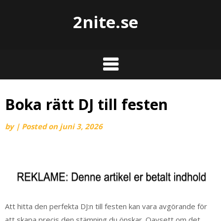
2nite.se
Boka rätt DJ till festen
by
|
Posted on
juni 3, 2026
Att hitta den perfekta DJ:n till festen kan vara avgörande för
att skapa precis den stämning du önskar. Oavsett om det