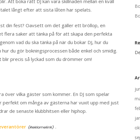
lir. Att boka rätt DJ kan vara skillnaden mellan en kväll
Bo
let långt efter att sista låten har spelats.
Bo
st din fest? Oavsett om det gäller ett bröllop, en
t flera saker att tänka på för att skapa den perfekta
g genom vad du ska tänka på när du bokar DJ, hur du
R
h hur du gör bokningsprocessen både enkel och smidig.
De
fest blir precis så lyckad som du drömmer om!
Ar
ju
undera över vilka gäster som kommer. En DJ som spelar
ma
ar perfekt om många av gästerna har vuxit upp med just
fe
rar de senaste klubbhitsen eller hiphop.
ja
everantörer
.
ok
se