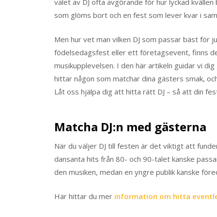
valet av DJ ofta avgörande för hur lyckad kvällen b
som glöms bort och en fest som lever kvar i samta
Men hur vet man vilken DJ som passar bäst för ju
födelsedagsfest eller ett företagsevent, finns de
musikupplevelsen. I den här artikeln guidar vi di
hittar någon som matchar dina gästers smak, oc
Låt oss hjälpa dig att hitta rätt DJ – så att din 
Matcha DJ:n med gästerna
När du väljer DJ till festen är det viktigt att f
dansanta hits från 80- och 90-talet kanske pass
den musiken, medan en yngre publik kanske föred
Här hittar du mer
information om hitta eventl