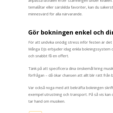
anpassa låtvalen efter stämningen under kvälle
temalåtar eller särskilda favoriter, kan du säkers
minnesvärd för alla närvarande.
Gör bokningen enkel och di
För att undvika onödig stress inför festen är det
Många DJs erbjuder idag enkla bokningssystem onl
och snabbt få en offert.
Tänk på att specificera dina önskemål kring musik
förfrågan – då ökar chansen att allt blir rätt från 
Var också noga med att bekräfta bokningen skriftli
exempel utrustning och transport. På så vis kan 
tar hand om musiken.