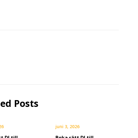
ted Posts
26
juni 3, 2026
t DJ till
Boka rätt DJ till