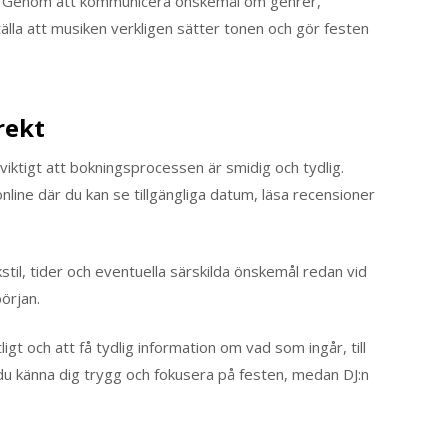
n. Genom att kommunicera önskemål om genrer,
tälla att musiken verkligen sätter tonen och gör festen
rekt
 viktigt att bokningsprocessen är smidig och tydlig.
ine där du kan se tillgängliga datum, läsa recensioner
stil, tider och eventuella särskilda önskemål redan vid
början.
gt och att få tydlig information om vad som ingår, till
du känna dig trygg och fokusera på festen, medan DJ:n