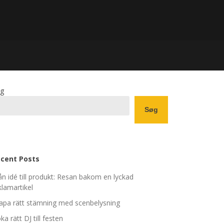
g
Søg
cent Posts
ån idé till produkt: Resan bakom en lyckad
klamartikel
apa rätt stämning med scenbelysning
ka rätt DJ till festen