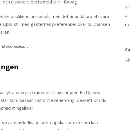
, och diskutera detta med DJ:n i förväg.
ju
ap
l efter publikens önskemål, men det är ändå bra att vara
 DJ:ns stil med gästernas preferenser ökar du chansen
ma
ällen.
.
Ca
Bl
ingen
kan lyfta energin i rummet till nya höjder. En DJ med
mosfär som passar just ditt evenemang, oavsett om du
ppnad mingelkväll.
n typ av musik dina gäster uppskattar och som kan