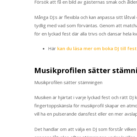
Försök att få en bild av gästernas smak och ålder
Många DJ:s är flexibla och kan anpassa sitt låtva
tydlig med vad som förväntas. Genom att matcha
för en lyckad fest där alla trivs och dansar hela kv
Här
kan du läsa mer om boka DJ till fest
Musikprofilen sätter stämn
Musikprofilen sätter stämningen
Musiken är hjärtat i varje lyckad fest och rätt DJ 
fingertoppskänsla för musikprofil skapar en at
vill ha en pulserande dansfest eller en mer avsla
Det handlar om att välja en DJ som förstår vilke