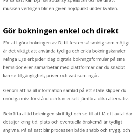
På så sätt kan DJ:n skräddarsy spellistan och se till att
musiken verkligen blir en given höjdpunkt under kvällen.
Gör bokningen enkel och direkt
För att göra bokningen av DJ till festen så smidig som möjligt
är det viktigt att använda tydliga och enkla bokningskanaler.
Många DJ:s erbjuder idag digitala bokningsformulär på sina
hemsidor eller samarbetar med plattformar där du snabbt
kan se tillgänglighet, priser och vad som ingår.
Genom att ha all information samlad på ett ställe slipper du
onödiga missförstånd och kan enkelt jämföra olika alternativ.
Bekräfta alltid bokningen skriftligt och se till att få ett avtal där
detaljer kring tid, plats och eventuella önskemål är tydligt
angivna. På så sätt blir processen både snabb och trygg, och