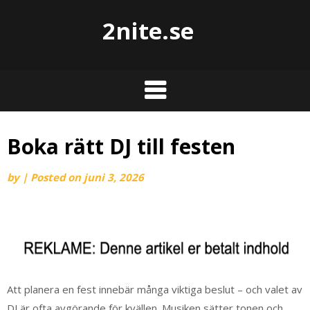
2nite.se
Boka rätt DJ till festen
by
|
Posted on
juni 3, 2026
Att planera en fest innebär många viktiga beslut – och valet av
DJ är ofta avgörande för kvällen. Musiken sätter tonen och