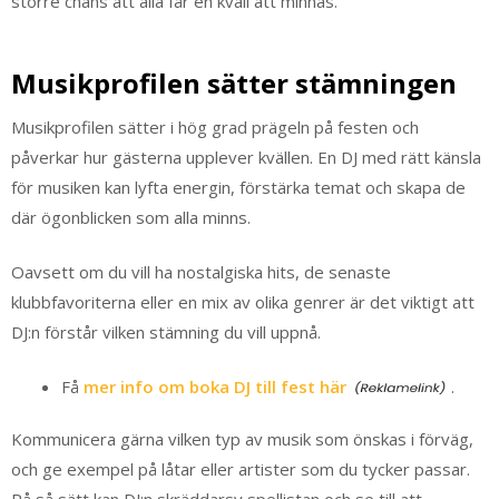
större chans att alla får en kväll att minnas.
Musikprofilen sätter stämningen
Musikprofilen sätter i hög grad prägeln på festen och
påverkar hur gästerna upplever kvällen. En DJ med rätt känsla
för musiken kan lyfta energin, förstärka temat och skapa de
där ögonblicken som alla minns.
Oavsett om du vill ha nostalgiska hits, de senaste
klubbfavoriterna eller en mix av olika genrer är det viktigt att
DJ:n förstår vilken stämning du vill uppnå.
Få
mer info om boka DJ till fest här
.
Kommunicera gärna vilken typ av musik som önskas i förväg,
och ge exempel på låtar eller artister som du tycker passar.