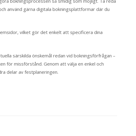
tt göra bokningsprocessen så smidig som möjligt. Ta reda
 och använd gärna digitala bokningsplattformar där du
msidor, vilket gör det enkelt att specificera dina
ntuella särskilda önskemål redan vid bokningsförfrågan –
ken för missförstånd. Genom att välja en enkel och
ra delar av festplaneringen.