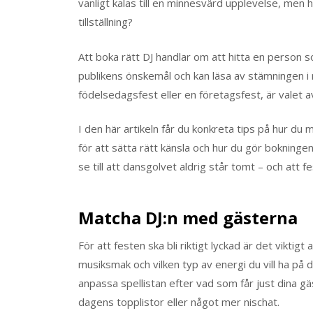
vanligt kalas till en minnesvärd upplevelse, men h
tillställning?
Att boka rätt DJ handlar om att hitta en person 
publikens önskemål och kan läsa av stämningen i
födelsedagsfest eller en företagsfest, är valet a
I den här artikeln får du konkreta tips på hur du 
för att sätta rätt känsla och hur du gör bokning
se till att dansgolvet aldrig står tomt – och att
Matcha DJ:n med gästerna
För att festen ska bli riktigt lyckad är det vikti
musiksmak och vilken typ av energi du vill ha på 
anpassa spellistan efter vad som får just dina gäs
dagens topplistor eller något mer nischat.