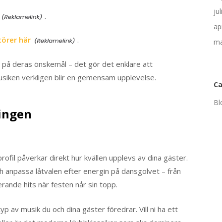
ju
.
ap
törer här
.
ma
 på deras önskemål – det gör det enklare att
musiken verkligen blir en gemensam upplevelse.
Ca
Bl
ingen
profil påverkar direkt hur kvällen upplevs av dina gäster.
ch anpassa låtvalen efter energin på dansgolvet – från
rande hits när festen når sin topp.
typ av musik du och dina gäster föredrar. Vill ni ha ett