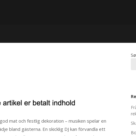
Sø
Re
Fr
re
god mat och festlig dekoration – musiken spelar en
Sk
dje bland gästerna. En skicklig DJ kan förvandla ett
Bo