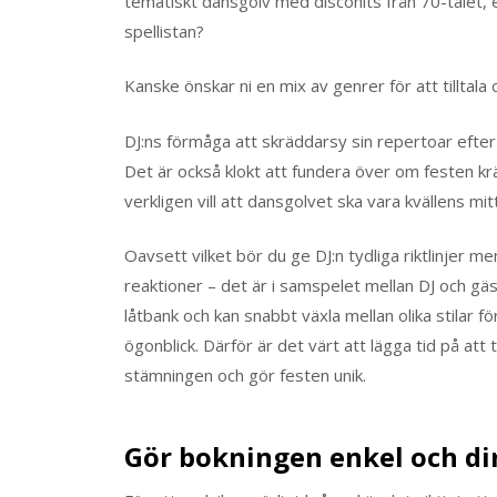
tematiskt dansgolv med discohits från 70-talet,
spellistan?
Kanske önskar ni en mix av genrer för att tilltala
DJ:ns förmåga att skräddarsy sin repertoar efter
Det är också klokt att fundera över om festen kr
verkligen vill att dansgolvet ska vara kvällens mit
Oavsett vilket bör du ge DJ:n tydliga riktlinjer me
reaktioner – det är i samspelet mellan DJ och gä
låtbank och kan snabbt växla mellan olika stilar 
ögonblick. Därför är det värt att lägga tid på at
stämningen och gör festen unik.
Gör bokningen enkel och di