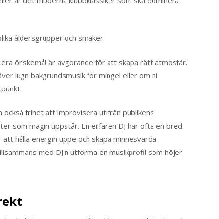
 eller är det moderna klubbklassiker som ska dominera
 olika åldersgrupper och smaker.
 era önskemål är avgörande för att skapa rätt atmosfär.
äver lugn bakgrundsmusik för mingel eller om ni
tpunkt.
n också frihet att improvisera utifrån publikens
ster som magin uppstår. En erfaren DJ har ofta en bred
för att hålla energin uppe och skapa minnesvärda
t tillsammans med DJ:n utforma en musikprofil som höjer
rekt