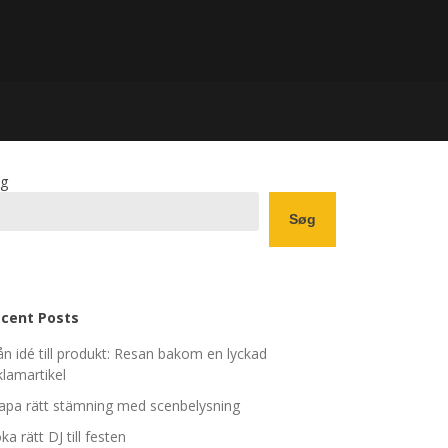
g
Søg
cent Posts
ån idé till produkt: Resan bakom en lyckad
klamartikel
apa rätt stämning med scenbelysning
ka rätt DJ till festen