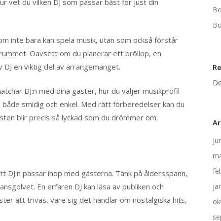
ur vet du vilken DJ som passar bäst för just din
Bo
Bo
som inte bara kan spela musik, utan som också förstår
 rummet. Oavsett om du planerar ett bröllop, en
v DJ en viktig del av arrangemanget.
R
De
matchar DJ:n med dina gäster, hur du väljer musikprofil
en både smidig och enkel. Med rätt förberedelser kan du
 festen blir precis så lyckad som du drömmer om.
Ar
ju
ma
fe
gt att DJ:n passar ihop med gästerna. Tänk på åldersspann,
dansgolvet. En erfaren DJ kan läsa av publiken och
ja
ter att trivas, vare sig det handlar om nostalgiska hits,
ok
se