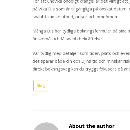
För att undvika onödigt krångel är det viktigt a
på vilka DJs som är tillgängliga på önskat datum,
snabbt kan se utbud, priser och omdömen.
Många DJs har tydliga bokningsformulär på sina he
önskemål och få snabb bekräftelse.
Var tydlig med detaljer som tider, plats och eve
det sparar både din och DJ:ns tid och minskar ris
direkt bokningsväg kan du tryggt fokusera på and
Blog
About the author