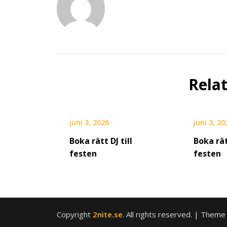
Rela
juni 3, 2026
juni 3, 20
Boka rätt DJ till
Boka rät
festen
festen
Copyright
2nite.se
. All rights reserved.
| Theme