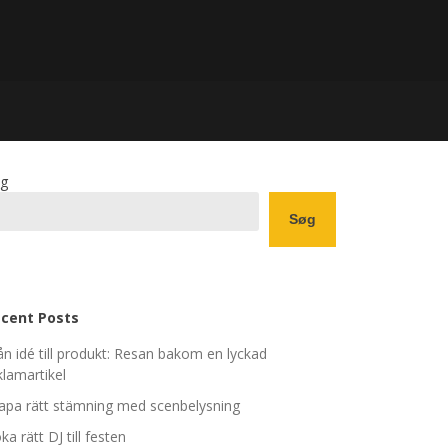
g
Søg
cent Posts
ån idé till produkt: Resan bakom en lyckad
klamartikel
apa rätt stämning med scenbelysning
ka rätt DJ till festen