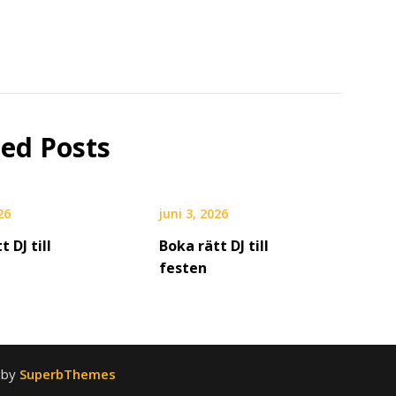
ted Posts
26
juni 3, 2026
t DJ till
Boka rätt DJ till
festen
 by
SuperbThemes