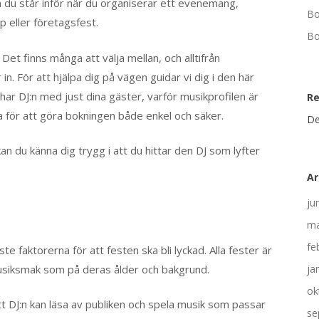
n du står inför när du organiserar ett evenemang,
Bo
p eller företagsfest.
Bo
et finns många att välja mellan, och alltifrån
in. För att hjälpa dig på vägen guidar vi dig i den här
ar DJ:n med just dina gäster, varför musikprofilen är
R
a för att göra bokningen både enkel och säker.
De
an du känna dig trygg i att du hittar den DJ som lyfter
Ar
ju
ma
fe
e faktorerna för att festen ska bli lyckad. Alla fester är
 musiksmak som på deras ålder och bakgrund.
ja
ok
att DJ:n kan läsa av publiken och spela musik som passar
se