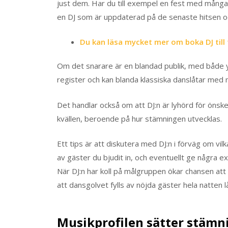
just dem. Har du till exempel en fest med många 
en DJ som är uppdaterad på de senaste hitsen o
Du kan läsa mycket mer om boka DJ till 
Om det snarare är en blandad publik, med både yng
register och kan blanda klassiska danslåtar med 
Det handlar också om att DJ:n är lyhörd för önske
kvällen, beroende på hur stämningen utvecklas.
Ett tips är att diskutera med DJ:n i förväg om vil
av gäster du bjudit in, och eventuellt ge några e
När DJ:n har koll på målgruppen ökar chansen att 
att dansgolvet fylls av nöjda gäster hela natten l
Musikprofilen sätter stämn