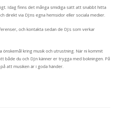
ligt. Idag finns det många smidiga sätt att snabbt hitta
ch direkt via DJ:ns egna hemsidor eller sociala medier.
referenser, och kontakta sedan de DJ:s som verkar
ka önskemål kring musik och utrustning. När ni kommit
så att både du och DJ:n känner er trygga med bokningen. På
 på att musiken är i goda händer.