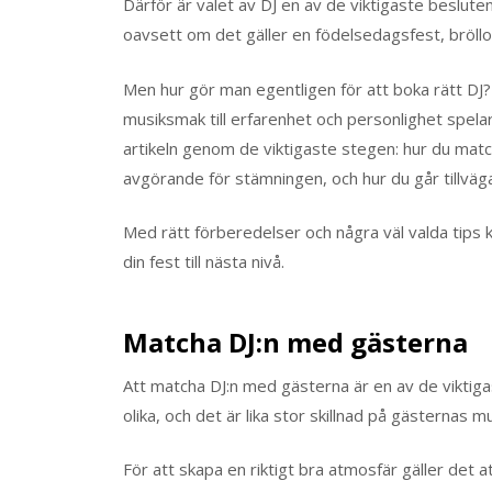
Därför är valet av DJ en av de viktigaste beslute
oavsett om det gäller en födelsedagsfest, bröllo
Men hur gör man egentligen för att boka rätt DJ? D
musiksmak till erfarenhet och personlighet spelar 
artikeln genom de viktigaste stegen: hur du match
avgörande för stämningen, och hur du går tillväg
Med rätt förberedelser och några väl valda tips k
din fest till nästa nivå.
Matcha DJ:n med gästerna
Att matcha DJ:n med gästerna är en av de viktigast
olika, och det är lika stor skillnad på gästernas
För att skapa en riktigt bra atmosfär gäller det 