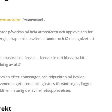
everantörer
.
 stor påverkan på hela atmosfären och upplevelsen för
nergin, skapa minnesvärda stunder och få dansgolvet att
en musikstil du önskar – kanske är det klassiska hits,
ning av allt?
tvalen efter stämningen och tidpunkten på kvällen.
 evenemangets tema och gästers förväntningar, lägger
blir en naturlig del av helhetsupplevelsen.
rekt