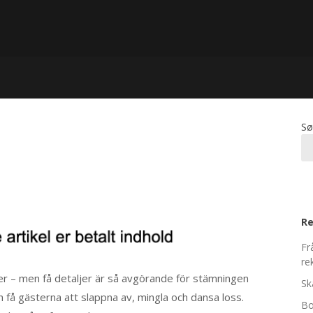
Sø
Re
Fr
re
er – men få detaljer är så avgörande för stämningen
Sk
h få gästerna att slappna av, mingla och dansa loss.
Bo