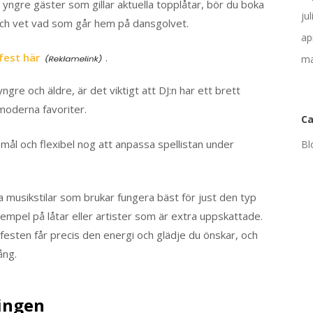
yngre gäster som gillar aktuella topplåtar, bör du boka
ju
ch vet vad som går hem på dansgolvet.
ap
fest här
.
ma
re och äldre, är det viktigt att DJ:n har ett brett
moderna favoriter.
Ca
mål och flexibel nog att anpassa spellistan under
Bl
ka musikstilar som brukar fungera bäst för just den typ
xempel på låtar eller artister som är extra uppskattade.
festen får precis den energi och glädje du önskar, och
ång.
ingen