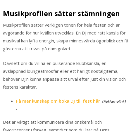
Musikprofilen sätter stämningen
Musikprofilen sätter verkligen tonen för hela festen och är
avgörande för hur kvällen utvecklas. En DJ med rätt känsla för
musikval kan lyfta energin, skapa minnesvärda ögonblick och få
gästerna att trivas på dansgolvet.
Oavsett om du vill ha en pulserande klubbkänsla, en
avslappnad loungeatmosfär eller ett härligt nostalgitema,
behöver DJ:n kunna anpassa sitt urval efter just din vision och
festens karaktär.
Få mer kunskap om boka DJ till fest här
.
Det är viktigt att kommunicera dina önskemål och
favoritgenrer i förväg, samtidigt som du litar på DJ:ns