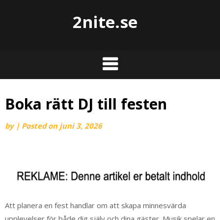
2nite.se
Boka rätt DJ till festen
by
|
Posted on
juni 3, 2026
Att planera en fest handlar om att skapa minnesvärda
upplevelser för både dig själv och dina gäster. Musik spelar en