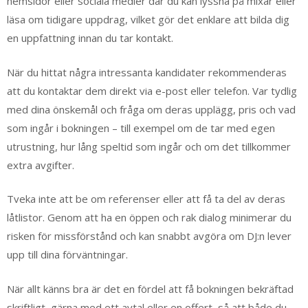
hemsidor eller sociala medier där du kan lyssna på mixar eller
läsa om tidigare uppdrag, vilket gör det enklare att bilda dig
en uppfattning innan du tar kontakt.
När du hittat några intressanta kandidater rekommenderas
att du kontaktar dem direkt via e-post eller telefon. Var tydlig
med dina önskemål och fråga om deras upplägg, pris och vad
som ingår i bokningen – till exempel om de tar med egen
utrustning, hur lång speltid som ingår och om det tillkommer
extra avgifter.
Tveka inte att be om referenser eller att få ta del av deras
låtlistor. Genom att ha en öppen och rak dialog minimerar du
risken för missförstånd och kan snabbt avgöra om DJ:n lever
upp till dina förväntningar.
När allt känns bra är det en fördel att få bokningen bekräftad
skriftligt, gärna med ett avtal eller en offert, så att både du