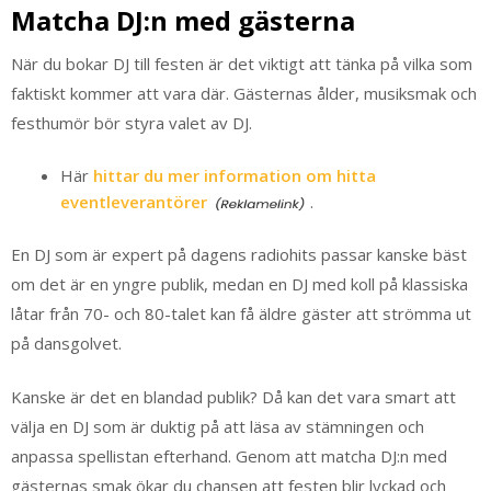
Matcha DJ:n med gästerna
När du bokar DJ till festen är det viktigt att tänka på vilka som
faktiskt kommer att vara där. Gästernas ålder, musiksmak och
festhumör bör styra valet av DJ.
Här
hittar du mer information om hitta
eventleverantörer
.
En DJ som är expert på dagens radiohits passar kanske bäst
om det är en yngre publik, medan en DJ med koll på klassiska
låtar från 70- och 80-talet kan få äldre gäster att strömma ut
på dansgolvet.
Kanske är det en blandad publik? Då kan det vara smart att
välja en DJ som är duktig på att läsa av stämningen och
anpassa spellistan efterhand. Genom att matcha DJ:n med
gästernas smak ökar du chansen att festen blir lyckad och