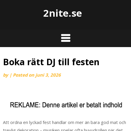
2nite.se
Boka rätt DJ till festen
by
|
Posted on
juni 3, 2026
Att ordna en lyckad fest handlar om mer än bara god mat och
trevlig dekoration – musiken spelar ofta huvudrollen när det