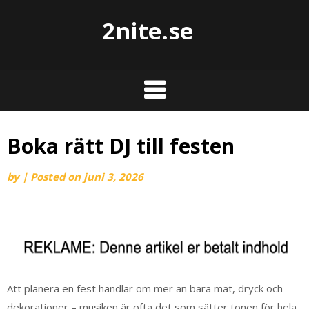
2nite.se
Boka rätt DJ till festen
by
|
Posted on
juni 3, 2026
Att planera en fest handlar om mer än bara mat, dryck och
dekorationer – musiken är ofta det som sätter tonen för hela