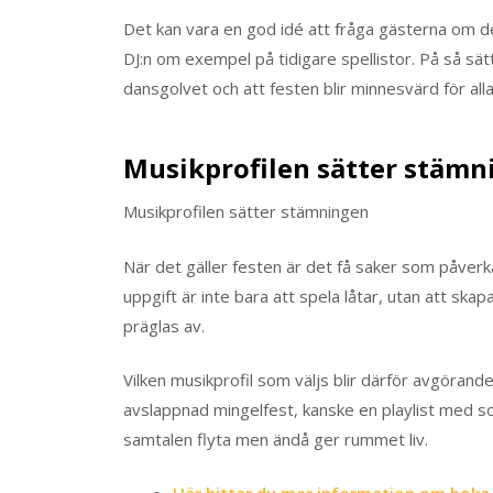
Det kan vara en god idé att fråga gästerna om de
DJ:n om exempel på tidigare spellistor. På så sä
dansgolvet och att festen blir minnesvärd för alla
Musikprofilen sätter stämn
Musikprofilen sätter stämningen
När det gäller festen är det få saker som påver
uppgift är inte bara att spela låtar, utan att skapa
präglas av.
Vilken musikprofil som väljs blir därför avgörand
avslappnad mingelfest, kanske en playlist med sou
samtalen flyta men ändå ger rummet liv.
Här hittar du mer information om boka D