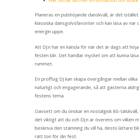
Planeras en pulshöjande danskväll, är det istället 
klassiska dansgolvsfavoriter och kan läsa av när 
energin uppe.
Att DJ:n har en känsla för när det är dags att hö
festen blir. Det handlar mycket om att kunna läsa
rummet.
En proffsig DJ kan skapa övergångar mellan olika 
naturligt och engagerande, så att gästerna aldrig
festens tema.
Oavsett om du önskar en nostalgisk 80-talskväll,
det viktigt att du och DJ:n är överens om vilken mu
beskriva den stämning du vill ha, desto lättare bli
rätt ton för din fest.