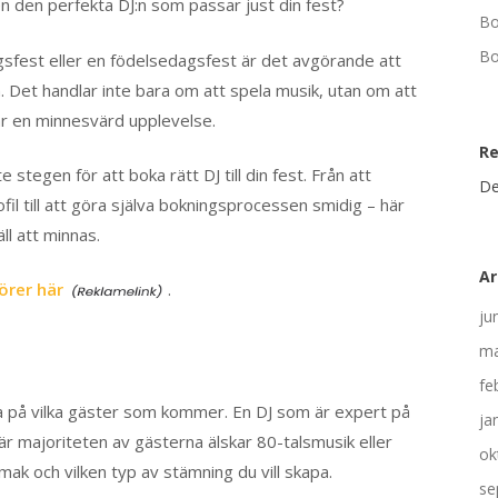
en den perfekta DJ:n som passar just din fest?
Bo
Bo
gsfest eller en födelsedagsfest är det avgörande att
en. Det handlar inte bara om att spela musik, utan om att
får en minnesvärd upplevelse.
R
 stegen för att boka rätt DJ till din fest. Från att
De
il till att göra själva bokningsprocessen smidig – här
ll att minnas.
Ar
örer här
.
ju
ma
fe
tänka på vilka gäster som kommer. En DJ som är expert på
ja
är majoriteten av gästerna älskar 80-talsmusik eller
ok
k och vilken typ av stämning du vill skapa.
se