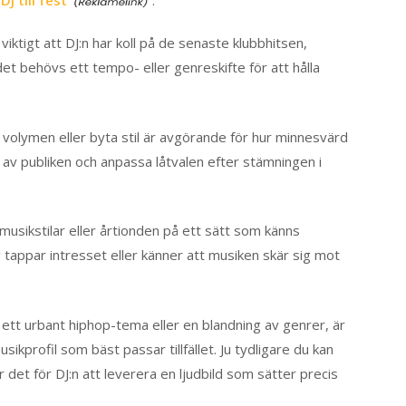
viktigt att DJ:n har koll på de senaste klubbhitsen,
det behövs ett tempo- eller genreskifte för att hålla
ja volymen eller byta stil är avgörande för hur minnesvärd
 av publiken och anpassa låtvalen efter stämningen i
musikstilar eller årtionden på ett sätt som känns
 tappar intresset eller känner att musiken skär sig mot
 ett urbant hiphop-tema eller en blandning av genrer, är
sikprofil som bäst passar tillfället. Ju tydligare du kan
r det för DJ:n att leverera en ljudbild som sätter precis