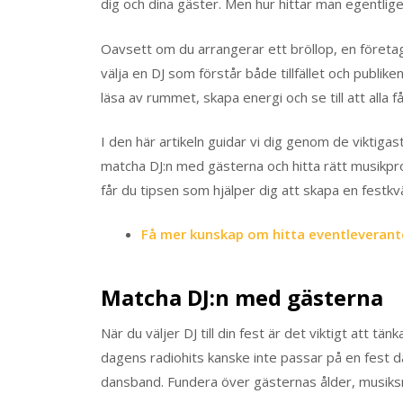
dig och dina gäster. Men hur hittar man egentlig
Oavsett om du arrangerar ett bröllop, en företa
välja en DJ som förstår både tillfället och publik
läsa av rummet, skapa energi och se till att alla 
I den här artikeln guidar vi dig genom de viktigaste
matcha DJ:n med gästerna och hitta rätt musikprof
får du tipsen som hjälper dig att skapa en festkvä
Få mer kunskap om hitta eventleverant
Matcha DJ:n med gästerna
När du väljer DJ till din fest är det viktigt att 
dagens radiohits kanske inte passar på en fest d
dansband. Fundera över gästernas ålder, musiksma