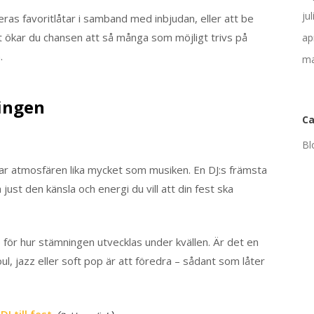
ju
ras favoritlåtar i samband med inbjudan, eller att be
tt ökar du chansen att så många som möjligt trivs på
ap
.
ma
ingen
Ca
Bl
kar atmosfären lika mycket som musiken. En DJ:s främsta
 just den känsla och energi du vill att din fest ska
e för hur stämningen utvecklas under kvällen. Är det en
l, jazz eller soft pop är att föredra – sådant som låter
J till fest
.