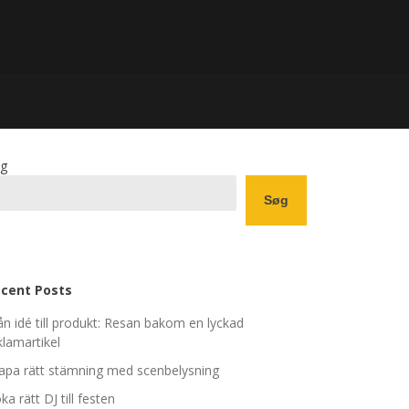
g
Søg
cent Posts
ån idé till produkt: Resan bakom en lyckad
klamartikel
apa rätt stämning med scenbelysning
ka rätt DJ till festen