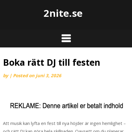
2nite.se
Boka rätt DJ till festen
by
|
Posted on
juni 3, 2026
Att musik kan lyfta en fest till nya höjder är ingen hemlighet –
och rätt DJ kan göra hela skillnaden. Oavsett om du planerar