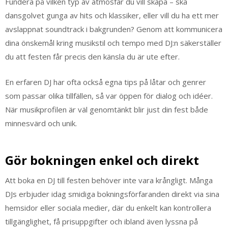
Fundera på vilken typ av atmosfär du vill skapa – ska
dansgolvet gunga av hits och klassiker, eller vill du ha ett mer
avslappnat soundtrack i bakgrunden? Genom att kommunicera
dina önskemål kring musikstil och tempo med DJ:n säkerställer
du att festen får precis den känsla du är ute efter.
En erfaren DJ har ofta också egna tips på låtar och genrer
som passar olika tillfällen, så var öppen för dialog och idéer.
När musikprofilen är väl genomtänkt blir just din fest både
minnesvärd och unik.
Gör bokningen enkel och direkt
Att boka en DJ till festen behöver inte vara krångligt. Många
DJs erbjuder idag smidiga bokningsförfaranden direkt via sina
hemsidor eller sociala medier, där du enkelt kan kontrollera
tillgänglighet, få prisuppgifter och ibland även lyssna på