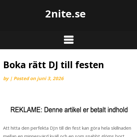
2nite.se
Boka rätt DJ till festen
by
|
Posted on
juni 3, 2026
Att hitta den perfekta DJ:n till din fest kan göra hela skillnaden
mellan en minnesvärd kväll och en som snabbt glöms bort.