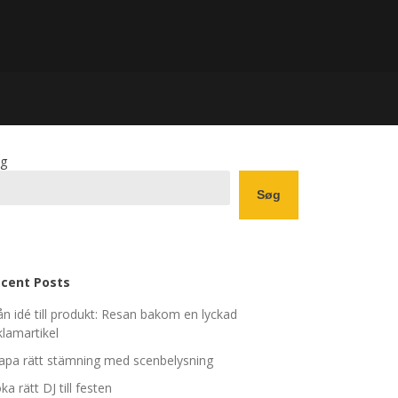
g
Søg
cent Posts
ån idé till produkt: Resan bakom en lyckad
klamartikel
apa rätt stämning med scenbelysning
ka rätt DJ till festen