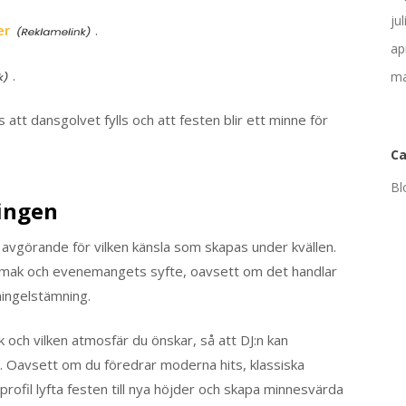
ju
er
.
ap
.
ma
 att dansgolvet fylls och att festen blir ett minne för
Ca
Bl
ingen
r avgörande för vilken känsla som skapas under kvällen.
s smak och evenemangets syfte, oavsett om det handlar
mingelstämning.
k och vilken atmosfär du önskar, så att DJ:n kan
. Oavsett om du föredrar moderna hits, klassiska
kprofil lyfta festen till nya höjder och skapa minnesvärda