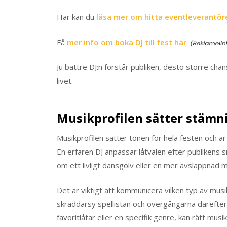
Här kan du
läsa mer om hitta eventleverantör
Få
mer info om boka DJ till fest här
Ju bättre DJ:n förstår publiken, desto större chans
livet.
Musikprofilen sätter stämn
Musikprofilen sätter tonen för hela festen och ä
En erfaren DJ anpassar låtvalen efter publiken
om ett livligt dansgolv eller en mer avslappnad 
Det är viktigt att kommunicera vilken typ av musi
skräddarsy spellistan och övergångarna därefter
favoritlåtar eller en specifik genre, kan rätt musi