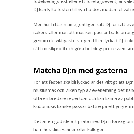
födelsedagsfest eller ett företagsevent, är valet 
DJ kan lyfta festen till nya höjder, medan fel val
Men hur hittar man egentligen rätt DJ för sitt e
säkerställer man att musiken passar både arrange
genom de viktigaste stegen till en lyckad DJ-boknin
rätt musikprofil och göra bokningsprocessen smid
Matcha DJ:n med gästerna
För att festen ska bli lyckad är det viktigt att 
musiksmak och vilken typ av evenemang det handl
ofta en bredare repertoar och kan känna av publ
klubbmusik kanske passar bättre på ett yngre min
Det är en god idé att prata med DJ:n i förväg om v
hem hos dina vänner eller kollegor.