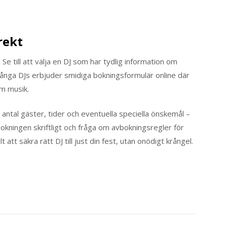
rekt
. Se till att välja en DJ som har tydlig information om
 Många DJs erbjuder smidiga bokningsformulär online där
m musik.
m antal gäster, tider och eventuella speciella önskemål –
okningen skriftligt och fråga om avbokningsregler för
 att säkra rätt DJ till just din fest, utan onödigt krångel.