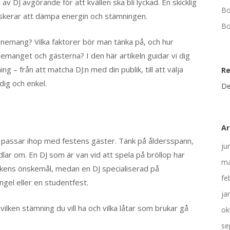
av DJ avgörande för att kvällen ska bli lyckad. En skicklig
Bo
 riskerar att dämpa energin och stämningen.
Bo
venemang? Vilka faktorer bör man tänka på, och hur
manget och gästerna? I den här artikeln guidar vi dig
g – från att matcha DJ:n med din publik, till att välja
R
ig och enkel.
De
Ar
DJ:n passar ihop med festens gäster. Tänk på åldersspann,
ju
ar om. En DJ som är van vid att spela på bröllop har
ma
ikens önskemål, medan en DJ specialiserad på
fe
gel eller en studentfest.
ja
ilken stämning du vill ha och vilka låtar som brukar gå
ok
se