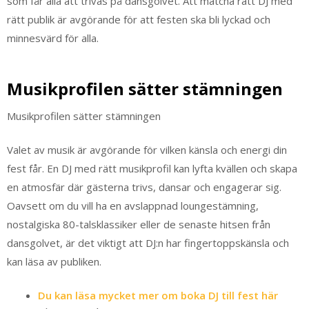
som får alla att trivas på dansgolvet. Att matcha rätt DJ med
rätt publik är avgörande för att festen ska bli lyckad och
minnesvärd för alla.
Musikprofilen sätter stämningen
Musikprofilen sätter stämningen
Valet av musik är avgörande för vilken känsla och energi din
fest får. En DJ med rätt musikprofil kan lyfta kvällen och skapa
en atmosfär där gästerna trivs, dansar och engagerar sig.
Oavsett om du vill ha en avslappnad loungestämning,
nostalgiska 80-talsklassiker eller de senaste hitsen från
dansgolvet, är det viktigt att DJ:n har fingertoppskänsla och
kan läsa av publiken.
Du kan läsa mycket mer om boka DJ till fest här