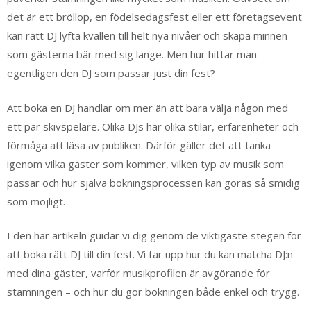
det är ett bröllop, en födelsedagsfest eller ett företagsevent
kan rätt DJ lyfta kvällen till helt nya nivåer och skapa minnen
som gästerna bär med sig länge. Men hur hittar man
egentligen den DJ som passar just din fest?
Att boka en DJ handlar om mer än att bara välja någon med
ett par skivspelare. Olika DJs har olika stilar, erfarenheter och
förmåga att läsa av publiken. Därför gäller det att tänka
igenom vilka gäster som kommer, vilken typ av musik som
passar och hur själva bokningsprocessen kan göras så smidig
som möjligt.
I den här artikeln guidar vi dig genom de viktigaste stegen för
att boka rätt DJ till din fest. Vi tar upp hur du kan matcha DJ:n
med dina gäster, varför musikprofilen är avgörande för
stämningen – och hur du gör bokningen både enkel och trygg.