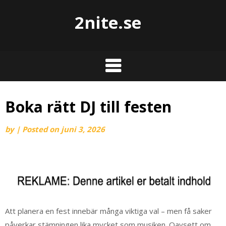
2nite.se
Boka rätt DJ till festen
by
|
Posted on
juni 3, 2026
Att planera en fest innebär många viktiga val – men få saker
påverkar stämningen lika mycket som musiken. Oavsett om