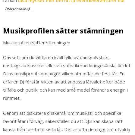
Du kan
läsa mycket mer om hitta eventleverantörer här
.
Musikprofilen sätter stämningen
Musikprofilen sätter stämningen
Oavsett om du vill ha en kväll fylld av dansgolvshits,
nostalgiska klassiker eller en sofistikerad loungekänsla, är det
DJ:ns musikprofil som avgör vilken atmosfär din fest får. En
erfaren DJ förstår vikten av att anpassa låtvalet efter både
tillfälle och publik, och kan med små medel förändra energin i
rummet.
Genom att diskutera önskemål om musikstil och specifika
favoritlåtar i förväg, säkerställer du att DJ:n kan skapa rätt
känsla från första till sista låt. Det är ofta de noggrant utvalda