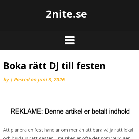
2nite.se
Boka rätt DJ till festen
by
|
Posted on
juni 3, 2026
Att planera en fest handlar om mer än att bara välja rätt lokal
och bjuda in rätt gäster – musiken är ofta det som verkligen