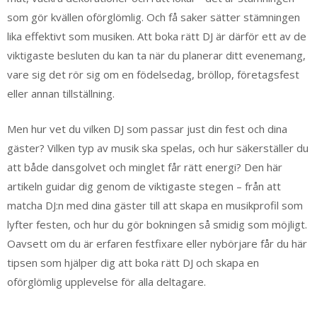
som gör kvällen oförglömlig. Och få saker sätter stämningen
lika effektivt som musiken. Att boka rätt DJ är därför ett av de
viktigaste besluten du kan ta när du planerar ditt evenemang,
vare sig det rör sig om en födelsedag, bröllop, företagsfest
eller annan tillställning.
Men hur vet du vilken DJ som passar just din fest och dina
gäster? Vilken typ av musik ska spelas, och hur säkerställer du
att både dansgolvet och minglet får rätt energi? Den här
artikeln guidar dig genom de viktigaste stegen – från att
matcha DJ:n med dina gäster till att skapa en musikprofil som
lyfter festen, och hur du gör bokningen så smidig som möjligt.
Oavsett om du är erfaren festfixare eller nybörjare får du här
tipsen som hjälper dig att boka rätt DJ och skapa en
oförglömlig upplevelse för alla deltagare.