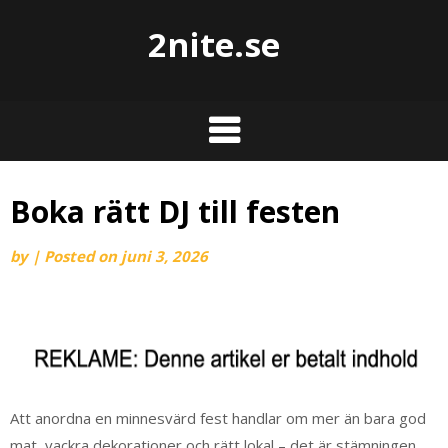
2nite.se
Boka rätt DJ till festen
by
|
Posted on
juni 3, 2026
Att anordna en minnesvärd fest handlar om mer än bara god
mat, vackra dekorationer och rätt lokal – det är stämningen