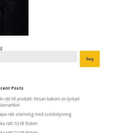
g
Søg
cent Posts
ån idé till produkt: Resan bakom en lyckad
klamartikel
apa rätt stämning med scenbelysning
ka rätt DJ till festen
ka rätt DJ till festen