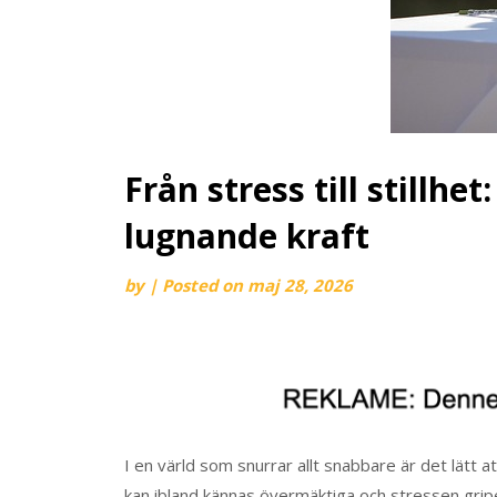
Från stress till stillhe
lugnande kraft
by
|
Posted on
maj 28, 2026
I en värld som snurrar allt snabbare är det lätt a
kan ibland kännas övermäktiga och stressen grip