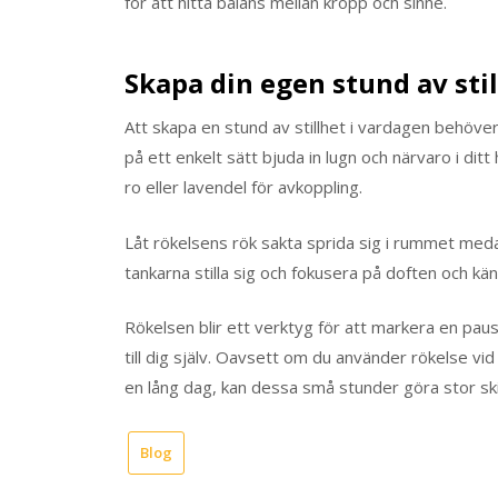
för att hitta balans mellan kropp och sinne.
Skapa din egen stund av sti
Att skapa en stund av stillhet i vardagen behöve
på ett enkelt sätt bjuda in lugn och närvaro i ditt
ro eller lavendel för avkoppling.
Låt rökelsens rök sakta sprida sig i rummet meda
tankarna stilla sig och fokusera på doften och kän
Rökelsen blir ett verktyg för att markera en paus
till dig själv. Oavsett om du använder rökelse vi
en lång dag, kan dessa små stunder göra stor skil
Blog