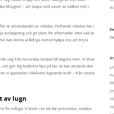
aka till lugnet – att skapa små oaser av stillhet mitt i
Bo
fler är användandet av rökelse. Doftande rökelse har i
R
a avslappning och ge plats för eftertanke. Men vad är
De
hur kan denna uråldriga metod hjälpa oss att bryta
Ar
nde väg från historiska tempel till dagens hem. Vi tittar
, och ger dig konkreta tips på hur du kan använda den
ju
 när vi upptäcker rökelsens lugnande kraft – från stress
ma
fe
ja
t av lugn
ok
se
re för många. Vi lever i en tid där prestation, snabba