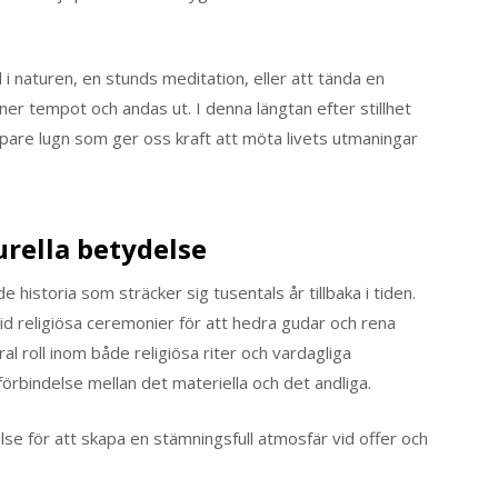
 naturen, en stunds meditation, eller att tända en
er tempot och andas ut. I denna längtan efter stillhet
upare lugn som ger oss kraft att möta livets utmaningar
urella betydelse
 historia som sträcker sig tusentals år tillbaka i tiden.
d religiösa ceremonier för att hedra gudar och rena
al roll inom både religiösa riter och vardagliga
örbindelse mellan det materiella och det andliga.
e för att skapa en stämningsfull atmosfär vid offer och