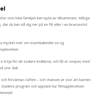
el
lse som hela familjen kan njuta av tillsammans. Många
där du kan slå dig ner på en filt eller i en brassestol
sa mycket mer om eventkalender.se og
ieoplevelser.
a tröja för de svalare kvällarna, och låt er svepas med
på stor duk.
 och förväntan i luften – och chansen är stor att barnen
ter stadens program och upptäck hur filmupplevelsen
 himmel!