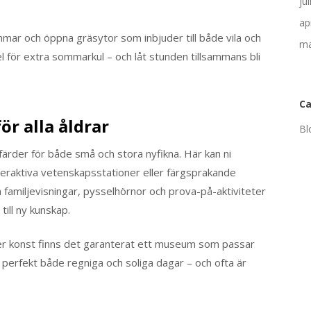
ju
ap
ar och öppna gräsytor som inbjuder till både vila och
ma
el för extra sommarkul – och låt stunden tillsammans bli
Ca
r alla åldrar
Bl
rder för både små och stora nyfikna. Här kan ni
teraktiva vetenskapsstationer eller färgsprakande
 familjevisningar, pysselhörnor och prova-på-aktiviteter
till ny kunskap.
eller konst finns det garanterat ett museum som passar
perfekt både regniga och soliga dagar – och ofta är