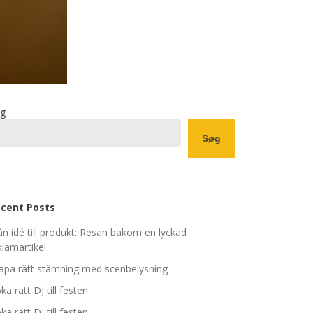
g
Søg
cent Posts
ån idé till produkt: Resan bakom en lyckad
klamartikel
apa rätt stämning med scenbelysning
ka rätt DJ till festen
ka rätt DJ till festen