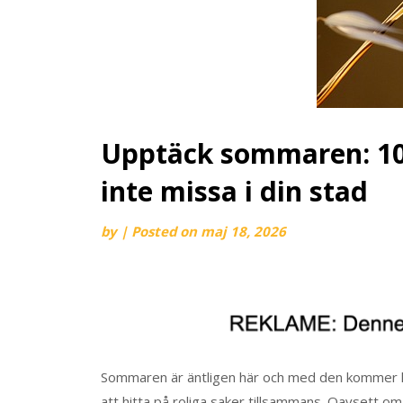
Upptäck sommaren: 10 
inte missa i din stad
by
|
Posted on
maj 18, 2026
Sommaren är äntligen här och med den kommer lju
att hitta på roliga saker tillsammans. Oavsett om 