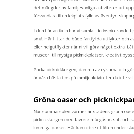
det mängder av familjevänliga aktiviteter att up
förvandlas till en lekplats fylld av äventyr, skap
I den här artikeln har vi samlat tio inspirerande 
små. Här hittar du både fartfyllda utflykter och
eller helgutflykter när ni vill göra något extra. L
museer, till mysiga picknickplatser, kreativt pys
Packa picknickkorgen, damma av cyklarna och g
är våra bästa tips på familjeaktiviteter du inte vill
Gröna oaser och picknickpa
När sommarsolen värmer är stadens gröna oaser
picknickkorgen med favoritsmörgåsar, saft och ka
lummiga parker. Här kan ni bre ut filten under s