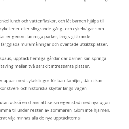
l lunch och vattenflaskor, och låt barnen hjälpa till
 cykelleder eller slingrande gång- och cykelvägar som
tar er genom lummiga parker, längs glittrande
 färgglada muralmålningar och oväntade utsiktsplatser.
lasspaus, upptäck hemliga gårdar där barnen kan springa
ävling mellan två särskilt intressanta platser.
r appar med cykelslingor för barnfamiljer, där ni kan
 konstverk och historiska skyltar längs vägen.
se utan också en chans att se sin egen stad med nya ögon
rkomma till under resten av sommaren. Glöm inte hjälmen,
t vilja minnas alla de nya upptäckterna!