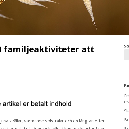
familjeaktiviteter att
Sø
Re
Fr
re
Sk
Bo
sa kvällar, värmande solstrålar och en längtan efter
du bor mitt i stadens puls eller i lugnare kvarter finns
Bo