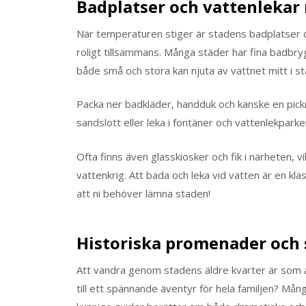
Badplatser och vattenlekar 
När temperaturen stiger är stadens badplatser oc
roligt tillsammans. Många städer har fina badbr
både små och stora kan njuta av vattnet mitt i st
Packa ner badkläder, handduk och kanske en pick
sandslott eller leka i fontäner och vattenlekparke
Ofta finns även glasskiosker och fik i närheten, v
vattenkrig. Att bada och leka vid vatten är en kl
att ni behöver lämna staden!
Historiska promenader och 
Att vandra genom stadens äldre kvarter är som att 
till ett spännande äventyr för hela familjen? Må