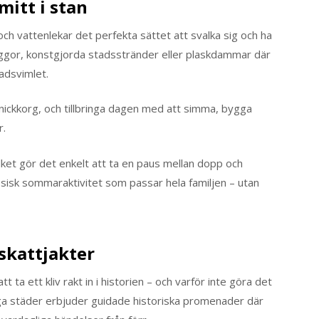
mitt i stan
h vattenlekar det perfekta sättet att svalka sig och ha
yggor, konstgjorda stadsstränder eller plaskdammar där
adsvimlet.
nickkorg, och tillbringa dagen med att simma, bygga
r.
ilket gör det enkelt att ta en paus mellan dopp och
assisk sommaraktivitet som passar hela familjen – utan
skattjakter
ta ett kliv rakt in i historien – och varför inte göra det
nga städer erbjuder guidade historiska promenader där