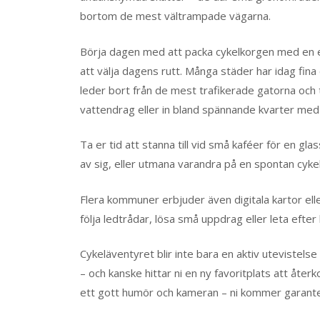
bortom de mest vältrampade vägarna.
Börja dagen med att packa cykelkorgen med en enke
att välja dagens rutt. Många städer har idag fina
leder bort från de mest trafikerade gatorna och 
vattendrag eller in bland spännande kvarter med
Ta er tid att stanna till vid små kaféer för en g
av sig, eller utmana varandra på en spontan cykelt
Flera kommuner erbjuder även digitala kartor elle
följa ledtrådar, lösa små uppdrag eller leta efter
Cykeläventyret blir inte bara en aktiv utevistel
– och kanske hittar ni en ny favoritplats att åte
ett gott humör och kameran – ni kommer garantera