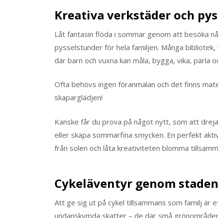
Kreativa verkstäder och py
Låt fantasin flöda i sommar genom att besöka någ
pysselstunder för hela familjen. Många bibliotek, 
där barn och vuxna kan måla, bygga, vika, pärla o
Ofta behövs ingen föranmälan och det finns mater
skaparglädjen!
Kanske får du prova på något nytt, som att dreja
eller skapa sommarfina smycken. En perfekt aktivit
från solen och låta kreativiteten blomma tillsam
Cykeläventyr genom staden
Att ge sig ut på cykel tillsammans som familj är 
undanskymda skatter – de där små grönområden