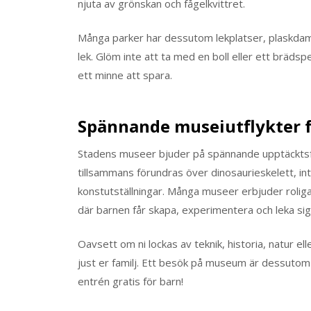
njuta av grönskan och fågelkvittret.
Många parker har dessutom lekplatser, plaskdamm
lek. Glöm inte att ta med en boll eller ett brädsp
ett minne att spara.
Spännande museiutflykter fö
Stadens museer bjuder på spännande upptäcktsfä
tillsammans förundras över dinosaurieskelett, in
konstutställningar. Många museer erbjuder roliga
där barnen får skapa, experimentera och leka sig 
Oavsett om ni lockas av teknik, historia, natur 
just er familj. Ett besök på museum är dessutom 
entrén gratis för barn!