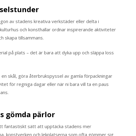
sselstunder
on av stadens kreativa verkstäder eller delta i
kulturhus och konsthallar ordnar inspirerande aktiviteter
ch skapa tillsammans.
ial på plats – det är bara att dyka upp och släppa loss
 en skål, göra återbrukspyssel av gamla förpackningar
et för regniga dagar eller när ni bara vill ta en paus
mans.
s gömda pärlor
ett fantastiskt sätt att upptäcka stadens mer
a, konstverken och lekplatserna som ofta gömmer sig