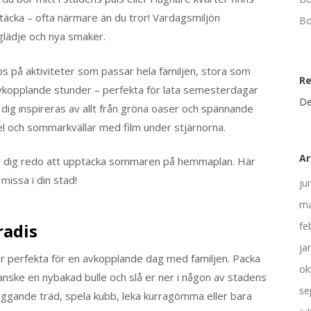
ptäcka – ofta närmare än du tror! Vardagsmiljön
Bo
arglädje och nya smaker.
tips på aktiviteter som passar hela familjen, stora som
R
 avkopplande stunder – perfekta för lata semesterdagar
De
åt dig inspireras av allt från gröna oaser och spännande
sel och sommarkvällar med film under stjärnorna.
Ar
ör dig redo att upptäcka sommaren på hemmaplan. Här
 missa i din stad!
ju
ma
radis
fe
ja
 perfekta för en avkopplande dag med familjen. Packa
ok
nske en nybakad bulle och slå er ner i någon av stadens
se
kuggande träd, spela kubb, leka kurragömma eller bara