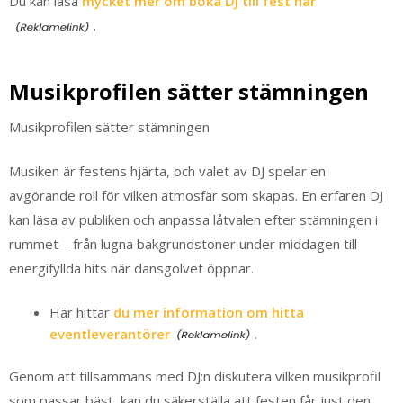
Du kan läsa
mycket mer om boka DJ till fest här
.
Musikprofilen sätter stämningen
Musikprofilen sätter stämningen
Musiken är festens hjärta, och valet av DJ spelar en
avgörande roll för vilken atmosfär som skapas. En erfaren DJ
kan läsa av publiken och anpassa låtvalen efter stämningen i
rummet – från lugna bakgrundstoner under middagen till
energifyllda hits när dansgolvet öppnar.
Här hittar
du mer information om hitta
eventleverantörer
.
Genom att tillsammans med DJ:n diskutera vilken musikprofil
som passar bäst, kan du säkerställa att festen får just den