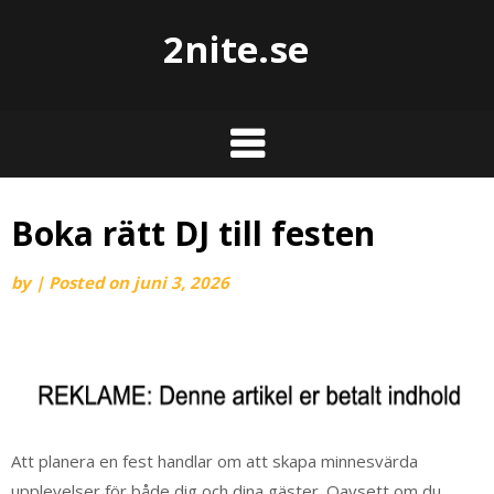
2nite.se
Boka rätt DJ till festen
by
|
Posted on
juni 3, 2026
Att planera en fest handlar om att skapa minnesvärda
upplevelser för både dig och dina gäster. Oavsett om du