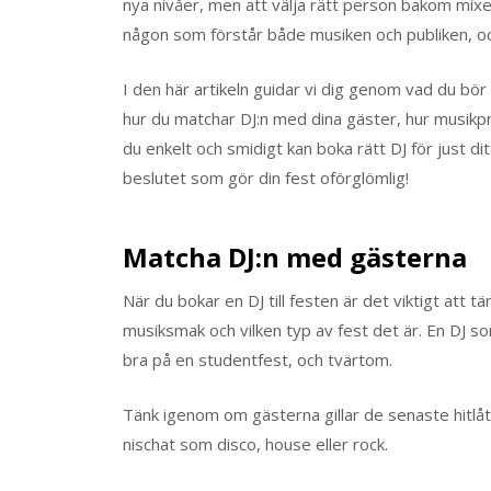
nya nivåer, men att välja rätt person bakom mixerb
någon som förstår både musiken och publiken, oc
I den här artikeln guidar vi dig genom vad du bör 
hur du matchar DJ:n med dina gäster, hur musikpr
du enkelt och smidigt kan boka rätt DJ för just di
beslutet som gör din fest oförglömlig!
Matcha DJ:n med gästerna
När du bokar en DJ till festen är det viktigt att
musiksmak och vilken typ av fest det är. En DJ som
bra på en studentfest, och tvärtom.
Tänk igenom om gästerna gillar de senaste hitlåt
nischat som disco, house eller rock.