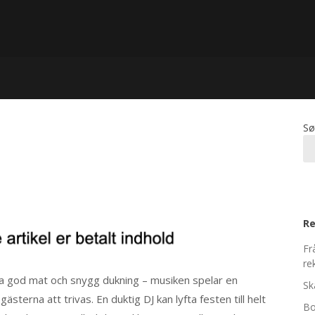
Sø
Re
Fr
re
ra god mat och snygg dukning – musiken spelar en
Sk
ästerna att trivas. En duktig DJ kan lyfta festen till helt
Bo