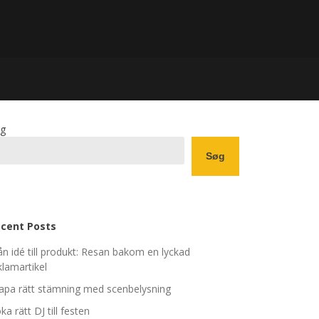
g
Søg
cent Posts
ån idé till produkt: Resan bakom en lyckad
klamartikel
apa rätt stämning med scenbelysning
ka rätt DJ till festen