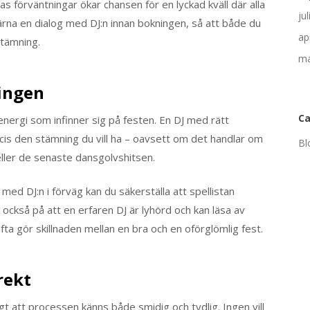
s förväntningar ökar chansen för en lyckad kväll där alla
ju
ärna en dialog med DJ:n innan bokningen, så att både du
ap
stämning.
ma
ingen
Ca
energi som infinner sig på festen. En DJ med rätt
ecis den stämning du vill ha – oavsett om det handlar om
Bl
eller de senaste dansgolvshitsen.
ed DJ:n i förväg kan du säkerställa att spellistan
ckså på att en erfaren DJ är lyhörd och kan läsa av
ofta gör skillnaden mellan en bra och en oförglömlig fest.
rekt
igt att processen känns både smidig och tydlig. Ingen vill