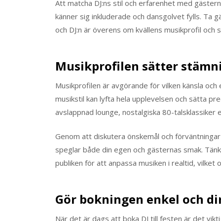
Att matcha DJ:ns stil och erfarenhet med gästerna
känner sig inkluderade och dansgolvet fylls. Ta g
och DJ:n är överens om kvällens musikprofil och 
Musikprofilen sätter stämn
Musikprofilen är avgörande för vilken känsla och 
musikstil kan lyfta hela upplevelsen och sätta pr
avslappnad lounge, nostalgiska 80-talsklassiker 
Genom att diskutera önskemål och förväntningar m
speglar både din egen och gästernas smak. Tänk o
publiken för att anpassa musiken i realtid, vilket 
Gör bokningen enkel och di
När det är dags att boka DJ till festen är det vikt