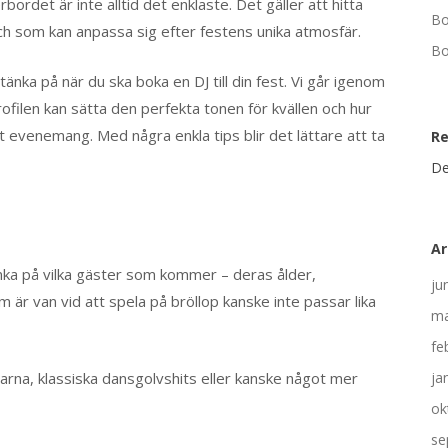
ordet är inte alltid det enklaste. Det gäller att hitta
Bo
h som kan anpassa sig efter festens unika atmosfär.
Bo
tänka på när du ska boka en DJ till din fest. Vi går igenom
ofilen kan sätta den perfekta tonen för kvällen och hur
tt evenemang. Med några enkla tips blir det lättare att ta
R
De
Ar
 tänka på vilka gäster som kommer – deras ålder,
ju
 är van vid att spela på bröllop kanske inte passar lika
ma
fe
arna, klassiska dansgolvshits eller kanske något mer
ja
ok
se