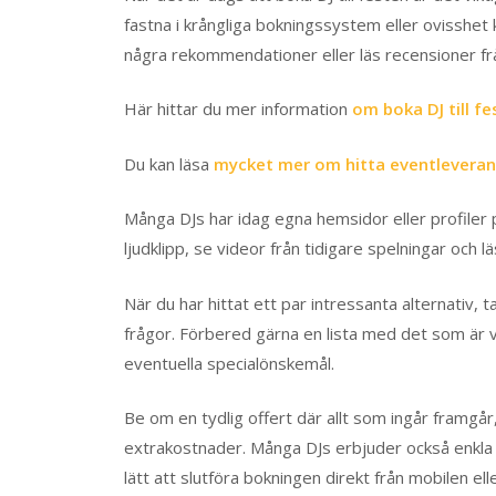
fastna i krångliga bokningssystem eller ovisshet 
några rekommendationer eller läs recensioner frå
Här hittar du mer information
om boka DJ till fe
Du kan läsa
mycket mer om hitta eventleveran
Många DJs har idag egna hemsidor eller profiler 
ljudklipp, se videor från tidigare spelningar och l
När du har hittat ett par intressanta alternativ, ta
frågor. Förbered gärna en lista med det som är vik
eventuella specialönskemål.
Be om en tydlig offert där allt som ingår framgår
extrakostnader. Många DJs erbjuder också enkla di
lätt att slutföra bokningen direkt från mobilen ell